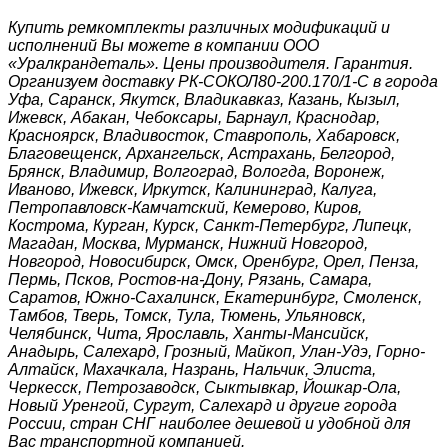
Купить ремкомплекты различных модификаций и
исполнений Вы можете в компании ООО
«Уралкрандеталь». Цены производителя. Гарантия.
Организуем доставку РК-СОКОЛ80-200.170/1-С в города
Уфа, Саранск, Якутск, Владикавказ, Казань, Кызыл,
Ижевск, Абакан, Чебоксары, Барнаул, Краснодар,
Красноярск, Владивосток, Ставрополь, Хабаровск,
Благовещенск, Архангельск, Астрахань, Белгород,
Брянск, Владимир, Волгоград, Вологда, Воронеж,
Иваново, Ижевск, Иркутск, Калининград, Калуга,
Петропавловск-Камчатский, Кемерово, Киров,
Кострома, Курган, Курск, Санкт-Петербург, Липецк,
Магадан, Москва, Мурманск, Нижний Новгород,
Новгород, Новосибирск, Омск, Оренбург, Орел, Пенза,
Пермь, Псков, Ростов-на-Дону, Рязань, Самара,
Саратов, Южно-Сахалинск, Екатеринбург, Смоленск,
Тамбов, Тверь, Томск, Тула, Тюмень, Ульяновск,
Челябинск, Чита, Ярославль, Ханты-Мансийск,
Анадырь, Салехард, Грозный, Майкоп, Улан-Удэ, Горно-
Алтайск, Махачкала, Назрань, Нальчик, Элиста,
Черкесск, Петрозаводск, Сыктывкар, Йошкар-Ола,
Новый Уренгой, Сургут, Салехард и другие города
России, стран СНГ наиболее дешевой и удобной для
Вас транспортной компанией.