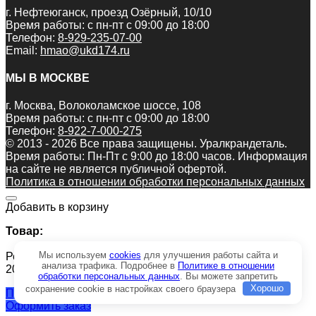
г. Нефтеюганск, проезд Озёрный, 10/10
Время работы: с пн-пт с 09:00 до 18:00
Телефон:
8-929-235-07-00
Email:
hmao@ukd174.ru
МЫ В МОСКВЕ
г. Москва, Волоколамское шоссе, 108
Время работы: с пн-пт с 09:00 до 18:00
Телефон:
8-922-7-000-275
© 2013 - 2026 Все права защищены. Уралкрандеталь.
Время работы: Пн-Пт c 9:00 до 18:00 часов. Информация
на сайте не является публичной офертой.
Политика в отношении обработки персональных данных
Добавить в корзину
Товар:
Мы используем
cookies
для улучшения работы сайта и
Ремкомплект РК-СОКОЛ80-200.170/1-С гидроцилиндра
анализа трафика. Подробнее в
Политике в отношении
200х170 вывешивания опор
обработки персональных данных
. Вы можете запретить
сохранение cookie в настройках своего браузера
Хорошо
Продолжить покупки
Оформить заказ