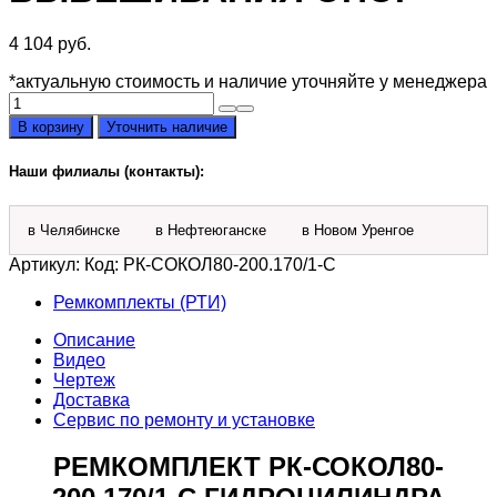
4 104
руб.
*актуальную стоимость и наличие уточняйте у менеджера
Количество
товара
В корзину
Уточнить наличие
Ремкомплект
РК-
Наши филиалы (контакты):
СОКОЛ80-
200.170/1-
С
в Челябинске
в Нефтеюганске
в Новом Уренгое
гидроцилиндра
200х170
Артикул:
Код: РК-СОКОЛ80-200.170/1-С
вывешивания
опор
Ремкомплекты (РТИ)
Описание
Видео
Чертеж
Доставка
Сервис по ремонту и установке
РЕМКОМПЛЕКТ РК-СОКОЛ80-