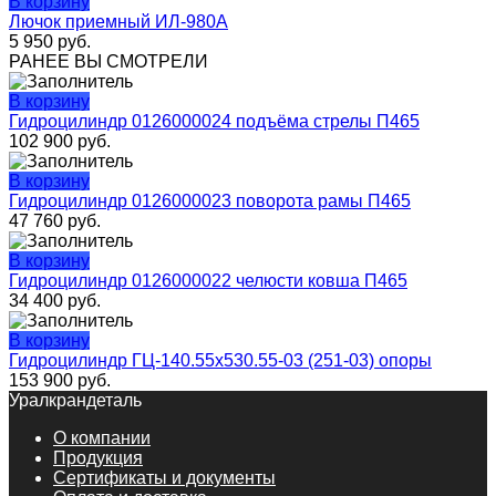
В корзину
Лючок приемный ИЛ-980А
5 950
руб.
РАНЕЕ ВЫ СМОТРЕЛИ
В корзину
Гидроцилиндр 0126000024 подъёма стрелы П465
102 900
руб.
В корзину
Гидроцилиндр 0126000023 поворота рамы П465
47 760
руб.
В корзину
Гидроцилиндр 0126000022 челюсти ковша П465
34 400
руб.
В корзину
Гидроцилиндр ГЦ-140.55х530.55-03 (251-03) опоры
153 900
руб.
Уралкрандеталь
О компании
Продукция
Сертификаты и документы