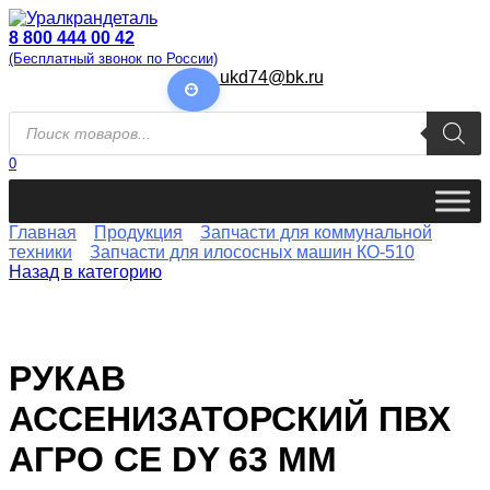
Перейти
к
8 800 444 00 42
содержанию
(Бесплатный звонок по России)
ukd74@bk.ru
Поиск
товаров
0
Главная
Продукция
Запчасти для коммунальной
техники
Запчасти для илососных машин КО-510
Назад в категорию
РУКАВ
АССЕНИЗАТОРСКИЙ ПВХ
АГРО СЕ DY 63 ММ