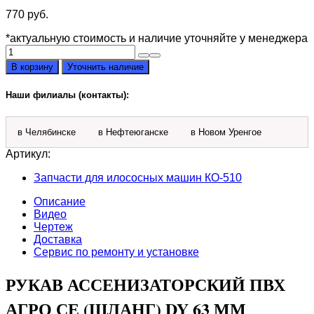
770
руб.
*актуальную стоимость и наличие уточняйте у менеджера
Количество
товара
В корзину
Уточнить наличие
Рукав
ассенизаторский
Наши филиалы (контакты):
ПВХ
Агро
СЕ
в Челябинске
в Нефтеюганске
в Новом Уренгое
dy
63
Артикул:
мм
Запчасти для илососных машин КО-510
Описание
Видео
Чертеж
Доставка
Сервис по ремонту и установке
РУКАВ АССЕНИЗАТОРСКИЙ ПВХ
АГРО СЕ (ШЛАНГ) DY 63 ММ