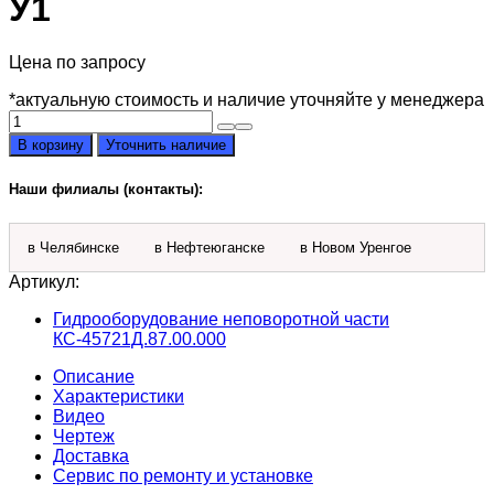
У1
Цена по запросу
*актуальную стоимость и наличие уточняйте у менеджера
Количество
товара
В корзину
Уточнить наличие
РВД
16-
Наши филиалы (контакты):
120-
2200-
200-
в Челябинске
в Нефтеюганске
в Новом Уренгое
М27*1,5(11)90°/
М27*1,5(11)-
Артикул:
У1
Гидрооборудование неповоротной части
КС-45721Д.87.00.000
Описание
Характеристики
Видео
Чертеж
Доставка
Сервис по ремонту и установке