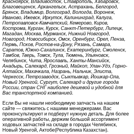
Красноярск, Владивосток, Ставрополь, Хабаровск,
Благовещенск, Архангельск, Астрахань, Белгород,
Брянск, Владимир, Волгоград, Вологда, Воронеж,
Иваново, Ижевск, Иркутск, Калининград, Калуга,
Петропавловск-Камчатский, Кемерово, Киров,
Кострома, Курган, Курск, Санкт-Петербург, Липецк,
Магадан, Москва, Мурманск, Нижний Новгород,
Новгород, Новосибирск, Омск, Оренбург, Орел, Пенза,
Пермь, Псков, Ростов-на-Дону, Рязань, Самара,
Саратов, Южно-Сахалинск, Екатеринбург, Смоленск,
Тамбов, Тверь, Томск, Тула, Тюмень, Ульяновск,
Челябинск, Чита, Ярославль, Ханты-Мансийск,
Анадырь, Салехард, Грозный, Майкоп, Улан-Удэ, Горно-
Алтайск, Махачкала, Назрань, Нальчик, Элиста,
Черкесск, Петрозаводск, Сыктывкар, Йошкар-Ола,
Новый Уренгой, Сургут, Салехард и другие города
России, стран СНГ наиболее дешевой и удобной для
Вас транспортной компанией.
Если Вы не нашли необходимую запчасть на нашем
сайте — свяжитесь с нашими менеджерами. Вас
проконсультируют и подберут нужную деталь. Для более
оперативной работы, держим большой ассортимент
ходовых запчастей на складе в городах Челябинск,
Новый Уренгой, Актобе(Республика Казахстан).