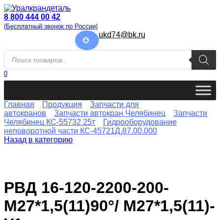
Перейти
к
8 800 444 00 42
содержанию
(Бесплатный звонок по России)
ukd74@bk.ru
Поиск
товаров
0
Главная
Продукция
Запчасти для
автокранов
Запчасти автокран Челябинец
Запчасти
Челябинец КС-55732 25т
Гидрооборудование
неповоротной части КС-45721Д.87.00.000
Назад в категорию
РВД 16-120-2200-200-
М27*1,5(11)90°/ М27*1,5(11)-