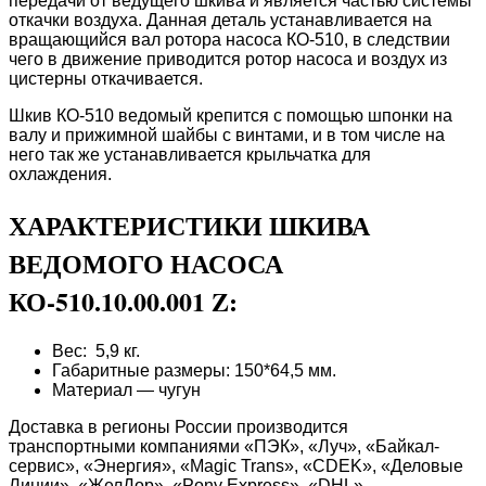
передачи от ведущего шкива и является частью системы
откачки воздуха. Данная деталь устанавливается на
вращающийся вал ротора насоса КО-510, в следствии
чего в движение приводится ротор насоса и воздух из
цистерны откачивается.
Шкив КО-510 ведомый крепится с помощью шпонки на
валу и прижимной шайбы с винтами, и в том числе на
него так же устанавливается крыльчатка для
охлаждения.
ХАРАКТЕРИСТИКИ ШКИВА
ВЕДОМОГО НАСОСА
КО-510.10.00.001 Z:
Вес: 5,9 кг.
Габаритные размеры: 150*64,5 мм.
Материал — чугун
Доставка в регионы России производится
транспортными компаниями «ПЭК», «Луч», «Байкал-
сервис», «Энергия», «Magic Trans», «CDEK», «Деловые
Линии», «ЖелДор», «Pony Express», «DHL»,