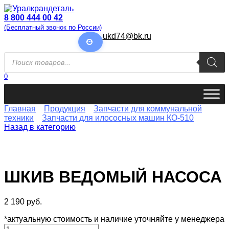
Перейти
к
8 800 444 00 42
содержанию
(Бесплатный звонок по России)
ukd74@bk.ru
Поиск
товаров
0
Главная
Продукция
Запчасти для коммунальной
техники
Запчасти для илососных машин КО-510
Назад в категорию
ШКИВ ВЕДОМЫЙ НАСОСА
2 190
руб.
*актуальную стоимость и наличие уточняйте у менеджера
Количество