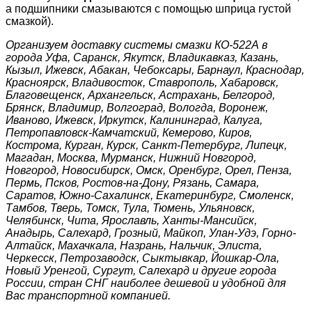
а подшипники смазываются с помощью шприца густой
смазкой).
Организуем доставку системы смазки КО-522А
в
города Уфа, Саранск, Якутск, Владикавказ, Казань,
Кызыл, Ижевск, Абакан, Чебоксары, Барнаул, Краснодар,
Красноярск, Владивосток, Ставрополь, Хабаровск,
Благовещенск, Архангельск, Астрахань, Белгород,
Брянск, Владимир, Волгоград, Вологда, Воронеж,
Иваново, Ижевск, Иркутск, Калининград, Калуга,
Петропавловск-Камчатский, Кемерово, Киров,
Кострома, Курган, Курск, Санкт-Петербург, Липецк,
Магадан, Москва, Мурманск, Нижний Новгород,
Новгород, Новосибирск, Омск, Оренбург, Орел, Пенза,
Пермь, Псков, Ростов-на-Дону, Рязань, Самара,
Саратов, Южно-Сахалинск, Екатеринбург, Смоленск,
Тамбов, Тверь, Томск, Тула, Тюмень, Ульяновск,
Челябинск, Чита, Ярославль, Ханты-Мансийск,
Анадырь, Салехард, Грозный, Майкоп, Улан-Удэ, Горно-
Алтайск, Махачкала, Назрань, Нальчик, Элиста,
Черкесск, Петрозаводск, Сыктывкар, Йошкар-Ола,
Новый Уренгой, Сургут, Салехард и другие города
России, стран СНГ наиболее дешевой и удобной для
Вас транспортной компанией.