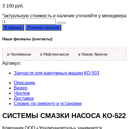
3 100
руб.
*актуальную стоимость и наличие уточняйте у менеджера
Количество
товара
В корзину
Уточнить наличие
Система
смазки
Наши филиалы (контакты):
КО-522А.02.01.400
для
насосов
в Челябинске
в Нефтеюганске
в Новом Уренгое
КО-503,
КО-522
Артикул:
Запчасти для вакуумных машин КО-503
Описание
Видео
Чертеж
Доставка
Сервис по ремонту и установке
СИСТЕМЫ СМАЗКИ НАСОСА КО-522
Компания ООО «Уралкрандеталь» занимается