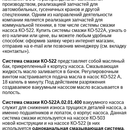
производством, реализацией запчастей для
автомобильных, гусеничных кранов и другой
спецтехники. Одним из направлений деятельности
компании является реализация запчастей для
коммунальной техники, в том числе системы смазки
насоса КО-522. Купить системы смазки КО-522А, узнать о
его наличии или цене, вы можете любым удобным
способом: оформив заявку через интернет магазин,
отправив на e-mail или позвонив менеджеру (см. вкладку
«контакты»).
Система смазки КО-522
представляет собой масляный
бак, прикрепленный к корпусу насоса. Смазывающая
жидкость масло заливается в бачок. Регулировочным
винтом настраивается подача масла в насос КО-522 А,
18 капель в минуту. Под действием разряжения
создаваемое вакуумным насосом масло всасывается в
полость.
Система смазки КО-522А.02.01.400
вакуумного насоса
служит для снижения износа трущихся деталей насоса, а
именно подшипников и лопаток, о корпус насоса. Данная
система смазки используется на насосе КО-503
новой конструкции и на насосе КО-522 (в них
используется
одноканальная смазывающая система
,