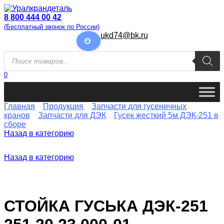
Перейти
к
8 800 444 00 42
содержанию
(Бесплатный звонок по России)
ukd74@bk.ru
Поиск
товаров
0
Главная
Продукция
Запчасти для гусеничных
кранов
Запчасти для ДЭК
Гусек жесткий 5м ДЭК-251 в
сборе
Назад в категорию
Назад в категорию
СТОЙКА ГУСЬКА ДЭК-251