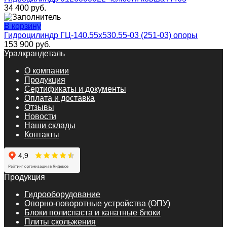
34 400
руб.
В корзину
Гидроцилиндр ГЦ-140.55х530.55-03 (251-03) опоры
153 900
руб.
Уралкрандеталь
О компании
Продукция
Сертификаты и документы
Оплата и доставка
Отзывы
Новости
Наши склады
Контакты
Продукция
Гидрооборудование
Опорно-поворотные устройства (ОПУ)
Блоки полиспаста и канатные блоки
Плиты скольжения