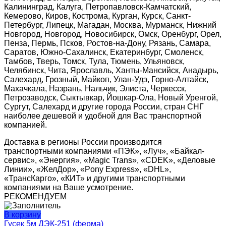
Калининград, Калуга, Петропавловск-Камчатский,
Кемерово, Киров, Кострома, Курган, Курск, Санкт-
Петербург, Липецк, Магадан, Москва, Мурманск, Нижний
Новгород, Новгород, Новосибирск, Омск, Оренбург, Орел,
Пенза, Пермь, Псков, Ростов-на-Дону, Рязань, Самара,
Саратов, Южно-Сахалинск, Екатеринбург, Смоленск,
Тамбов, Тверь, Томск, Тула, Тюмень, Ульяновск,
Челябинск, Чита, Ярославль, Ханты-Мансийск, Анадырь,
Салехард, Грозный, Майкоп, Улан-Удэ, Горно-Алтайск,
Махачкала, Назрань, Нальчик, Элиста, Черкесск,
Петрозаводск, Сыктывкар, Йошкар-Ола, Новый Уренгой,
Сургут, Салехард и другие города России, стран СНГ
наиболее дешевой и удобной для Вас транспортной
компанией.
Доставка в регионы России производится
транспортными компаниями «ПЭК», «Луч», «Байкал-
сервис», «Энергия», «Magic Trans», «CDEK», «Деловые
Линии», «ЖелДор», «Pony Express», «DHL»,
«ТрансКарго», «КИТ» и другими транспортными
компаниями на Ваше усмотрение.
РЕКОМЕНДУЕМ
В корзину
Гусек 5м ДЭК-251 (ферма)