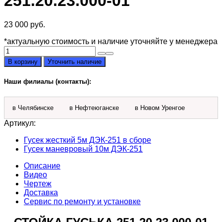
251.20.23.000-01
23 000
руб.
*актуальную стоимость и наличие уточняйте у менеджера
Количество
товара
В корзину
Уточнить наличие
Стойка
гуська
Наши филиалы (контакты):
ДЭК-251
251.20.23.000-
01
в Челябинске
в Нефтеюганске
в Новом Уренгое
Артикул:
Гусек жесткий 5м ДЭК-251 в сборе
Гусек маневровый 10м ДЭК-251
Описание
Видео
Чертеж
Доставка
Сервис по ремонту и установке