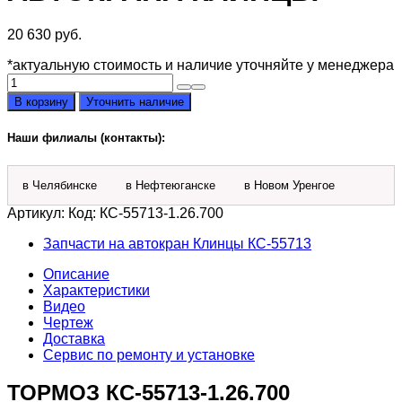
20 630
руб.
*актуальную стоимость и наличие уточняйте у менеджера
Количество
товара
В корзину
Уточнить наличие
Тормоз
КС-55713-
Наши филиалы (контакты):
1.26.700
грузовой
лебедки
в Челябинске
в Нефтеюганске
в Новом Уренгое
автокрана
Клинцы
Артикул:
Код: КС-55713-1.26.700
Запчасти на автокран Клинцы КС-55713
Описание
Характеристики
Видео
Чертеж
Доставка
Сервис по ремонту и установке
ТОРМОЗ КС-55713-1.26.700