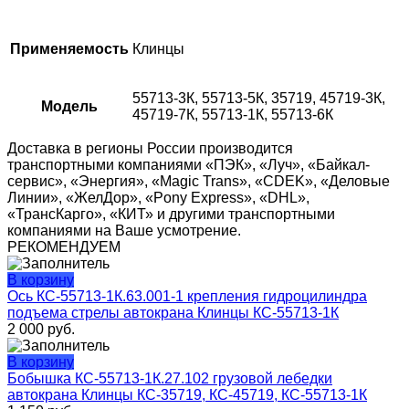
Применяемость
Клинцы
55713-3К, 55713-5К, 35719, 45719-3К,
Модель
45719-7К, 55713-1К, 55713-6К
Доставка в регионы России производится
транспортными компаниями «ПЭК», «Луч», «Байкал-
сервис», «Энергия», «Magic Trans», «CDEK», «Деловые
Линии», «ЖелДор», «Pony Express», «DHL»,
«ТрансКарго», «КИТ» и другими транспортными
компаниями на Ваше усмотрение.
РЕКОМЕНДУЕМ
В корзину
Ось КС-55713-1К.63.001-1 крепления гидроцилиндра
подъема стрелы автокрана Клинцы КС-55713-1К
2 000
руб.
В корзину
Бобышка КС-55713-1К.27.102 грузовой лебедки
автокрана Клинцы КС-35719, КС-45719, КС-55713-1К