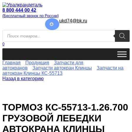
Перейти
к
8 800 444 00 42
содержанию
(Бесплатный звонок по России)
ukd74@bk.ru
Поиск
товаров
0
Главная
Продукция
Запчасти для
автокранов
Запчасти автокран Клинцы
Запчасти на
автокран Клинцы КС-55713
Назад в категорию
ТОРМОЗ КС-55713-1.26.700
ГРУЗОВОЙ ЛЕБЕДКИ
АВТОКРАНА КЛИНЦЫ