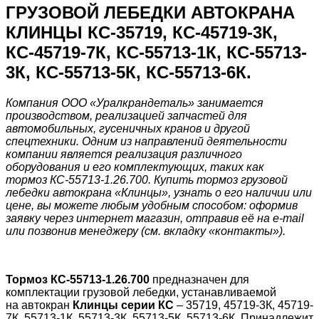
ГРУЗОВОЙ ЛЕБЕДКИ АВТОКРАНА
КЛИНЦЫ КС-35719, КС-45719-3К,
КС-45719-7К, КС-55713-1К, КС-55713-
3К, КС-55713-5К, КС-55713-6К.
Компания ООО «Уралкрандеталь» занимается
производством, реализацией запчастей для
автомобильных, гусеничных кранов и другой
спецтехники. Одним из направлений деятельности
компании является реализация различного
оборудования и его комплектующих, таких как
тормоз КС-55713-1.26.700. Купить тормоз грузовой
лебедки автокрана «Клинцы», узнать о его наличии или
цене, вы можете любым удобным способом: оформив
заявку через интернет магазин, отправив её на e-mail
или позвонив менеджеру (см. вкладку «контакты»).
Тормоз КС-55713-1.26.700
предназначен для
комплектации грузовой лебедки, устанавливаемой
на автокран
Клинцы серии КС
– 35719, 45719-3К, 45719-
7К, 55713-1К, 55713-3К, 55713-5К, 55713-6К. Принадлежит