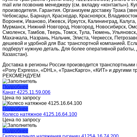
mail или позвонив менеджеру (см. вкладку «контакты»).
производителя. Гарантия. Организуем доставку Трака (звен
Чебоксары, Барнаул, Краснодар, Красноярск, Владивосток,
Воронеж, Иваново, Ижевск, Иркутск, Калининград, Калуга,
Мурманск, Нижний Новгород, Новгород, Новосибирск, Омск
Смоленск, Тамбов, Тверь, Томск, Тула, Тюмень, Ульяновск
Махачкала, Назрань, Нальчик, Элиста, Черкесск, Петроза
дешевой и удобной для Вас транспортной компанией. Есл
подберут нужную деталь. Для более оперативной работы,
Казахстан).
Доставка в регионы России производится транспортными 
«Pony Express», «DHL», «ТрансКарго», «КИТ» и другими 
РЕКОМЕНДУЕМ
Подробнее
Канат 4225.11.59.006
Цена по запросу
Подробнее
Колесо натяжное 4125.16.64.100
Цена по запросу
Подробнее
Гидроцилиндр натяжения гусениц 4125А.16.74.200