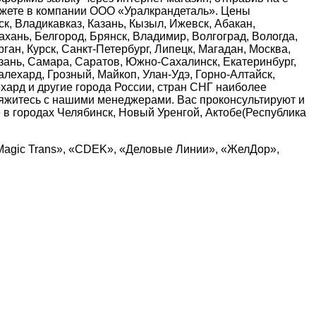
можете в компании ООО «Уралкрандеталь». Цены
ск, Владикавказ, Казань, Кызыл, Ижевск, Абакан,
хань, Белгород, Брянск, Владимир, Волгоград, Вологда,
ган, Курск, Санкт-Петербург, Липецк, Магадан, Москва,
язань, Самара, Саратов, Южно-Сахалинск, Екатеринбург,
алехард, Грозный, Майкоп, Улан-Удэ, Горно-Алтайск,
ехард и другие города России, стран СНГ наиболее
вяжитесь с нашими менеджерами. Вас проконсультируют и
 в городах Челябинск, Новый Уренгой, Актобе(Республика
Magic Trans», «CDEK», «Деловые Линии», «ЖелДор»,