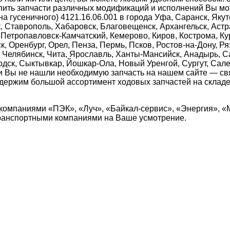
 Купить запчасти различных модификаций и исполнений Вы 
а гусеничного) 4121.16.06.001 в города Уфа, Саранск, Якут
 Ставрополь, Хабаровск, Благовещенск, Архангельск, Астра
 Петропавловск-Камчатский, Кемерово, Киров, Кострома, Кур
, Оренбург, Орел, Пенза, Пермь, Псков, Ростов-на-Дону, Р
, Челябинск, Чита, Ярославль, Ханты-Мансийск, Анадырь, С
водск, Сыктывкар, Йошкар-Ола, Новый Уренгой, Сургут, Сал
и Вы не нашли необходимую запчасть на нашем сайте — с
 держим большой ассортимент ходовых запчастей на складе
компаниями «ПЭК», «Луч», «Байкал-сервис», «Энергия», «
транспортными компаниями на Ваше усмотрение.