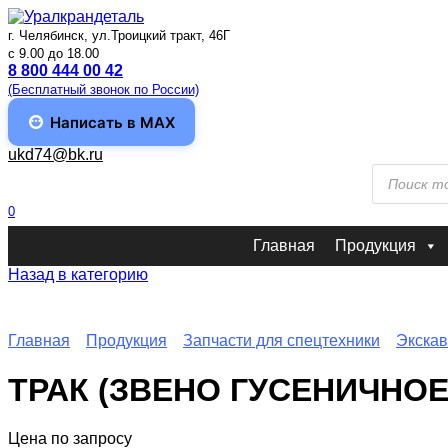
Перейти
к
г. Челябинск, ул.Троицкий тракт, 46Г
содержанию
c 9.00 до 18.00
8 800 444 00 42
(Бесплатный звонок по России)
Написать в MAX
ukd74@bk.ru
Поиск
товаров
0
Главная
Продукция
Назад в категорию
Главная
Продукция
Запчасти для спецтехники
Экскав
ТРАК (ЗВЕНО ГУСЕНИЧНОЕ) 
Цена по запросу