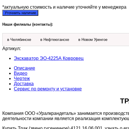
*актуальную стоимость и наличие уточняйте у менеджера
Уточнить наличие
Наши филиалы (контакты):
в Челябинске
в Нефтеюганске
в Новом Уренгое
Артикул:
Экскаватор ЭО-4225А Ковровец
Описание
Видео
Чертеж
Доставка
Сервис по ремонту и установке
ТР
Компания ООО «Уралкрандеталь» занимается производство
деятельности компании является реализация комплектующих
Купить Трак (звено гусеничное) 4121.16.06.001, узнать о