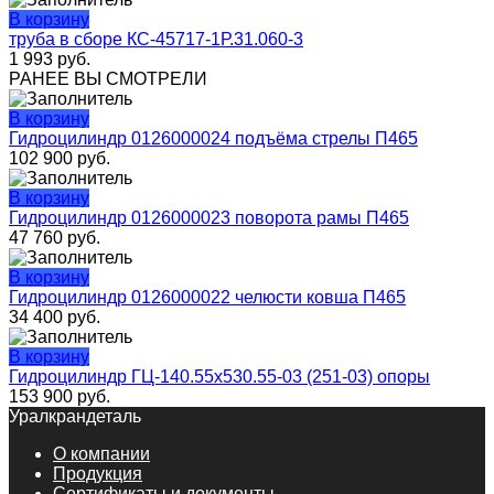
В корзину
труба в сборе КС-45717-1Р.31.060-3
1 993
руб.
РАНЕЕ ВЫ СМОТРЕЛИ
В корзину
Гидроцилиндр 0126000024 подъёма стрелы П465
102 900
руб.
В корзину
Гидроцилиндр 0126000023 поворота рамы П465
47 760
руб.
В корзину
Гидроцилиндр 0126000022 челюсти ковша П465
34 400
руб.
В корзину
Гидроцилиндр ГЦ-140.55х530.55-03 (251-03) опоры
153 900
руб.
Уралкрандеталь
О компании
Продукция
Сертификаты и документы