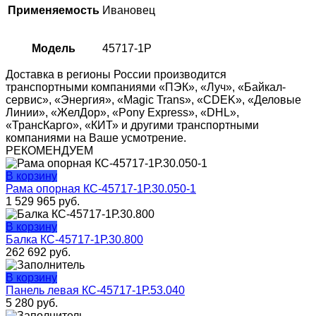
Применяемость
Ивановец
Модель
45717-1P
Доставка в регионы России производится
транспортными компаниями «ПЭК», «Луч», «Байкал-
сервис», «Энергия», «Magic Trans», «CDEK», «Деловые
Линии», «ЖелДор», «Pony Express», «DHL»,
«ТрансКарго», «КИТ» и другими транспортными
компаниями на Ваше усмотрение.
РЕКОМЕНДУЕМ
В корзину
Рама опорная КС-45717-1Р.30.050-1
1 529 965
руб.
В корзину
Балка КС-45717-1Р.30.800
262 692
руб.
В корзину
Панель левая КС-45717-1Р.53.040
5 280
руб.