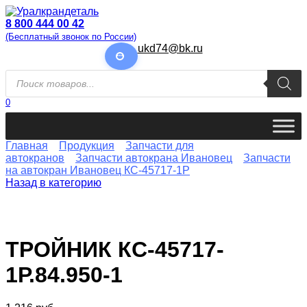
Перейти
к
8 800 444 00 42
содержанию
(Бесплатный звонок по России)
ukd74@bk.ru
Поиск
товаров
0
Главная
Продукция
Запчасти для
автокранов
Запчасти автокрана Ивановец
Запчасти
на автокран Ивановец КС-45717-1P
Назад в категорию
ТРОЙНИК КС-45717-
1Р.84.950-1