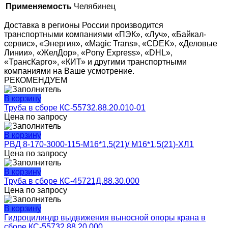
Применяемость
Челябинец
Доставка в регионы России производится
транспортными компаниями «ПЭК», «Луч», «Байкал-
сервис», «Энергия», «Magic Trans», «CDEK», «Деловые
Линии», «ЖелДор», «Pony Express», «DHL»,
«ТрансКарго», «КИТ» и другими транспортными
компаниями на Ваше усмотрение.
РЕКОМЕНДУЕМ
В корзину
Труба в сборе КС-55732.88.20.010-01
Цена по запросу
В корзину
РВД 8-170-3000-115-М16*1,5(21)/ М16*1,5(21)-ХЛ1
Цена по запросу
В корзину
Труба в сборе КС-45721Д.88.30.000
Цена по запросу
В корзину
Гидроцилиндр выдвижения выносной опоры крана в
сборе КС-55732.88.20.000