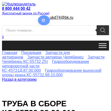
Перейти
к
8 800 444 00 42
содержанию
(Бесплатный звонок по России)
ukd74@bk.ru
Поиск
товаров
0
Главная
Продукция
Запчасти для
автокранов
Запчасти автокран Челябинец
Запчасти
Челябинец КС-55732 25т
Гидрооборудование
неповоротной части
КС-45721Д.87.00.000
Гидрооборудование выносной
опоры крана КС-55732.88.10.000
Назад в категорию
ТРУБА В СБОРЕ