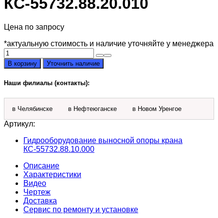
КС-55732.88.20.010
Цена по запросу
*актуальную стоимость и наличие уточняйте у менеджера
Количество
товара
В корзину
Уточнить наличие
Труба
в
Наши филиалы (контакты):
сборе
КС-55732.88.20.010
в Челябинске
в Нефтеюганске
в Новом Уренгое
Артикул:
Гидрооборудование выносной опоры крана
КС-55732.88.10.000
Описание
Характеристики
Видео
Чертеж
Доставка
Сервис по ремонту и установке