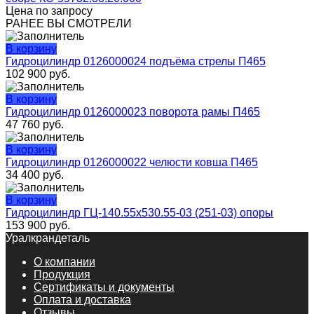
Цена по запросу
РАНЕЕ ВЫ СМОТРЕЛИ
В корзину
Гидроцилиндр 0126000024 подъёма стрелы П465
102 900
руб.
В корзину
Гидроцилиндр 0126000023 поворота рамы П465
47 760
руб.
В корзину
Гидроцилиндр 0126000022 челюсти ковша П465
34 400
руб.
В корзину
Гидроцилиндр ГЦ-140.55х530.55-03 (251-03) опоры
153 900
руб.
Уралкрандеталь
О компании
Продукция
Сертификаты и документы
Оплата и доставка
Отзывы