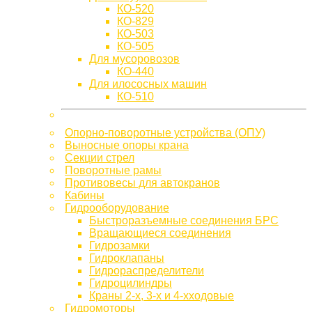
КО-520
КО-829
КО-503
КО-505
Для мусоровозов
КО-440
Для илососных машин
КО-510
Опорно-поворотные устройства (ОПУ)
Выносные опоры крана
Секции стрел
Поворотные рамы
Противовесы для автокранов
Кабины
Гидрооборудование
Быстроразъемные соединения БРС
Вращающиеся соединения
Гидрозамки
Гидроклапаны
Гидрораспределители
Гидроцилиндры
Краны 2-х, 3-х и 4-хходовые
Гидромоторы