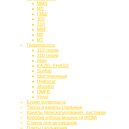
MMS
MS
ГМШ
303
310
MBF
МР
МТ
Гидронасосы
313 серии
310 серии
Aber
KAZEL EHASS
Sunfab
Шестеренные
Hydrocar
Jihostroj
OMFB
Vivoil
Блоки полиспаста
Тросы и канаты стальные
Канаты телескопирования, растяжки
Коробки отбора мощности (КОМ)
Стекла для автокранов
Плиты скольжения