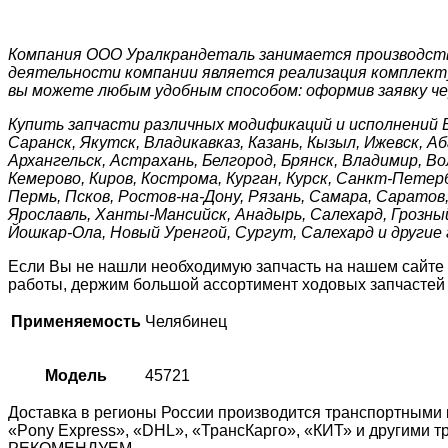
Компания ООО Уралкрандеталь занимается производство
деятельности компании является реализация комплектую
вы можете любым удобным способом: оформив заявку чер
Купить запчасти различных модификаций и исполнений 
Саранск, Якутск, Владикавказ, Казань, Кызыл, Ижевск, А
Архангельск, Астрахань, Белгород, Брянск, Владимир, В
Кемерово, Киров, Кострома, Курган, Курск, Санкт-Петерб
Пермь, Псков, Ростов-на-Дону, Рязань, Самара, Саратов,
Ярославль, Ханты-Мансийск, Анадырь, Салехард, Грозный
Йошкар-Ола, Новый Уренгой, Сургут, Салехард и другие
Если Вы не нашли необходимую запчасть на нашем сайте
работы, держим большой ассортимент ходовых запчастей н
Применяемость
Челябинец
Модель
45721
Доставка в регионы России производится транспортными 
«Pony Express», «DHL», «ТрансКарго», «КИТ» и другими 