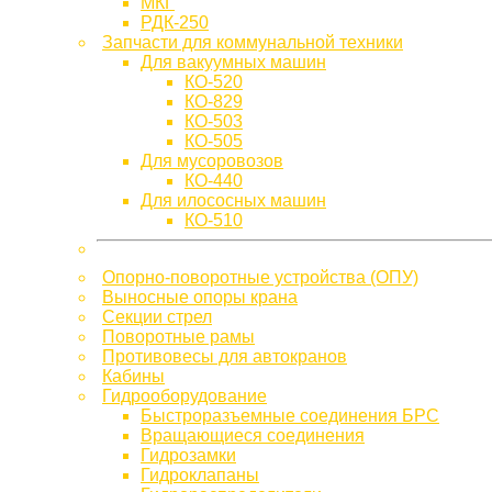
МКГ
РДК-250
Запчасти для коммунальной техники
Для вакуумных машин
КО-520
КО-829
КО-503
КО-505
Для мусоровозов
КО-440
Для илососных машин
КО-510
Опорно-поворотные устройства (ОПУ)
Выносные опоры крана
Секции стрел
Поворотные рамы
Противовесы для автокранов
Кабины
Гидрооборудование
Быстроразъемные соединения БРС
Вращающиеся соединения
Гидрозамки
Гидроклапаны