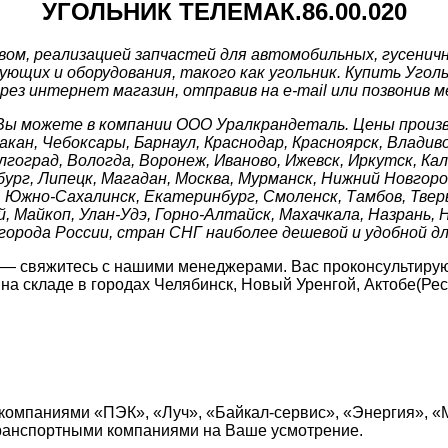
УГОЛЬНИК ТЕЛЕМАК.86.00.020
м, реализацией запчастей для автомобильных, гусеничны
щих и оборудования, такого как угольник. Купить Угольн
ез интернет магазин, отправив на e-mail или позвонив м
Вы можете в компании ООО Уралкрандеталь. Цены произво
бакан, Чебоксары, Барнаул, Краснодар, Красноярск, Влади
олгоград, Вологда, Воронеж, Иваново, Ижевск, Иркутск, К
ург, Липецк, Магадан, Москва, Мурманск, Нижний Новгород
 Южно-Сахалинск, Екатеринбург, Смоленск, Тамбов, Тверь,
, Майкоп, Улан-Удэ, Горно-Алтайск, Махачкала, Назрань, 
 города России, стран СНГ наиболее дешевой и удобной д
 — свяжитесь с нашими менеджерами. Вас проконсультирую
а складе в городах Челябинск, Новый Уренгой, Актобе(Рес
компаниями «ПЭК», «Луч», «Байкал-сервис», «Энергия», «
транспортными компаниями на Ваше усмотрение.