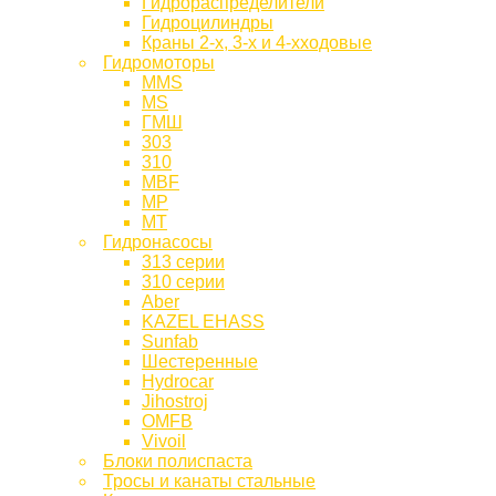
Гидрораспределители
Гидроцилиндры
Краны 2-х, 3-х и 4-хходовые
Гидромоторы
MMS
MS
ГМШ
303
310
MBF
МР
МТ
Гидронасосы
313 серии
310 серии
Aber
KAZEL EHASS
Sunfab
Шестеренные
Hydrocar
Jihostroj
OMFB
Vivoil
Блоки полиспаста
Тросы и канаты стальные