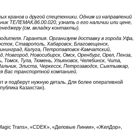
х кранов и другой спецтехники. Одним из направлений
ик ТЕЛЕМАК.86.00.020, узнать о его наличии или цене,
енеджеру (см. вкладку контакты).
дителя. Гарантия. Организуем доставку в города Уфа,
восток, Ставрополь, Хабаровск, Благовещенск,
алининград, Калуга, Петропавловск-Камчатский,
, Новгород, Новосибирск, Омск, Оренбург, Орел, Пенза,
 Томск, Тула, Тюмень, Ульяновск, Челябинск, Чита,
Нальчик, Элиста, Черкесск, Петрозаводск, Сыктывкар,
ля Вас транспортной компанией.
т и подберут нужную деталь. Для более оперативной
публика Казахстан).
Magic Trans», «CDEK», «Деловые Линии», «ЖелДор»,