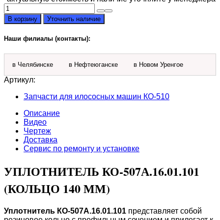
Количество
товара
В корзину
Уточнить наличие
Уплотнитель
КО-507А.16.01.101
Наши филиалы (контакты):
в Челябинске
в Нефтеюганске
в Новом Уренгое
Артикул:
Запчасти для илососных машин КО-510
Описание
Видео
Чертеж
Доставка
Сервис по ремонту и установке
УПЛОТНИТЕЛЬ КО-507А.16.01.101
(КОЛЬЦО 140 ММ)
Уплотнитель КО-507А.16.01.101
представляет собой
резиновое кольцо с профильным сечением и прилегает к