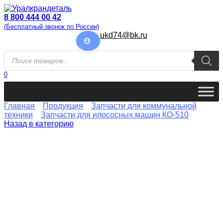
Перейти
к
8 800 444 00 42
содержанию
(Бесплатный звонок по России)
ukd74@bk.ru
Поиск
товаров
0
Главная
Продукция
Запчасти для коммунальной
техники
Запчасти для илососных машин КО-510
Назад в категорию