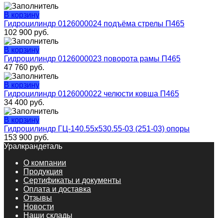
В корзину
Гидроцилиндр 0126000024 подъёма стрелы П465
102 900
руб.
В корзину
Гидроцилиндр 0126000023 поворота рамы П465
47 760
руб.
В корзину
Гидроцилиндр 0126000022 челюсти ковша П465
34 400
руб.
В корзину
Гидроцилиндр ГЦ-140.55х530.55-03 (251-03) опоры
153 900
руб.
Уралкрандеталь
О компании
Продукция
Сертификаты и документы
Оплата и доставка
Отзывы
Новости
Наши склады