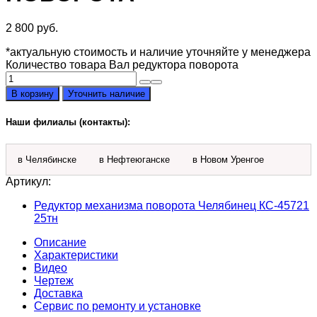
2 800
руб.
*актуальную стоимость и наличие уточняйте у менеджера
Количество товара Вал редуктора поворота
В корзину
Уточнить наличие
Наши филиалы (контакты):
в Челябинске
в Нефтеюганске
в Новом Уренгое
Артикул:
Редуктор механизма поворота Челябинец КС-45721
25тн
Описание
Характеристики
Видео
Чертеж
Доставка
Сервис по ремонту и установке