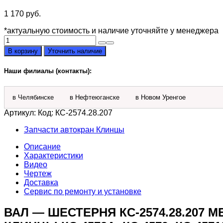
1 170
руб.
*актуальную стоимость и наличие уточняйте у менеджера
Количество
товара
В корзину
Уточнить наличие
Вал
-
Наши филиалы (контакты):
шестерня
КС-2574.28.207
механизма
в Челябинске
в Нефтеюганске
в Новом Уренгое
поворота
автокрана
Артикул:
Код: КС-2574.28.207
Галичанин
и
Запчасти автокран Клинцы
Клинцы
Описание
КС-4572А,
Характеристики
КС-4579,
Видео
КС-55715
Чертеж
Доставка
Сервис по ремонту и установке
ВАЛ — ШЕСТЕРНЯ КС-2574.28.207