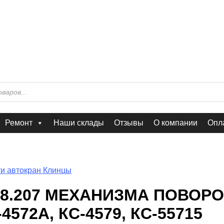
Ремонт
Наши склады
Отзывы
О компании
Опла
и автокран Клинцы
.28.207 МЕХАНИЗМА ПОВОР
572А, КС-4579, КС-55715