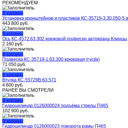
РЕКОМЕНДУЕМ
В корзину
Установка кронштейнов и пластиков КС-35719-3.30.050-5 
443 800
руб.
В корзину
Ось КС-4572.63.302 крюковой подвески автокрана Клинцы
2 160
руб.
В корзину
Подвеска КС-35719-1.63.300 крюковая (гусёк)
71 050
руб.
В корзину
Втулка КС-55729В.63.571
4 600
руб.
РАНЕЕ ВЫ СМОТРЕЛИ
В корзину
Гидроцилиндр 0126000024 подъёма стрелы П465
102 900
руб.
В корзину
Гидроцилиндр 0126000023 поворота рамы П465