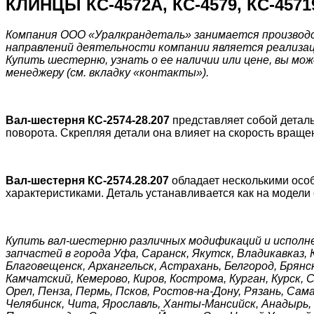
КЛИНЦЫ
КС-4572А, КС-4579, КС-45719
Компания ООО «Уралкрандеталь» занимается производст
направлений деятельности компании является реализац
Купить шестерню, узнать о ее наличии или цене, вы мож
менеджеру (см. вкладку «контакты»).
Вал-шестерня КС-2574-28.207
представляет собой детал
поворота. Скрепляя детали она влияет на скорость враще
Вал-шестерня КС-2574.28.207
обладает несколькими осо
характеристиками. Деталь устанавливается как на модели 
Купить вал-шестерню различных модификаций и исполн
запчастей в города Уфа, Саранск, Якутск, Владикавказ, 
Благовещенск, Архангельск, Астрахань, Белгород, Брянск
Камчатский, Кемерово, Киров, Кострома, Курган, Курск,
Орел, Пенза, Пермь, Псков, Ростов-на-Дону, Рязань, Сам
Челябинск, Чита, Ярославль, Ханты-Мансийск, Анадырь, С