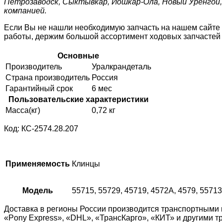
Петрозаводск, Сыктывкар, Йошкар-Ола, Новый Уренгой, 
компанией.
Если Вы не нашли необходимую запчасть на нашем сайте
работы, держим большой ассортимент ходовых запчастей н
Основные
Производитель
Уралкрандеталь
Страна производитель
Россия
Гарантийный срок
6 мес
Пользовательские характеристики
Масса(кг)
0,72 кг
Код: КС-2574.28.207
Применяемость
Клинцы
Модель
55715, 55729, 45719, 4572А, 4579, 55713
Доставка в регионы России производится транспортными 
«Pony Express», «DHL», «ТрансКарго», «КИТ» и другими 