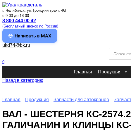
Перейти
к
г. Челябинск, ул.Троицкий тракт, 46Г
содержанию
c 9.00 до 18.00
8 800 444 00 42
(Бесплатный звонок по России)
Написать в MAX
ukd74@bk.ru
Поиск
товаров
0
Главная
Продукция
Назад в категорию
Главная
Продукция
Запчасти для автокранов
Запчаст
ВАЛ - ШЕСТЕРНЯ КС-2574
ГАЛИЧАНИН И КЛИНЦЫ КС-4