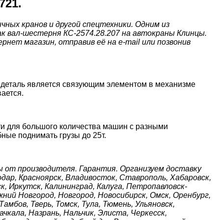
721.
ных кранов и другой спецтехники. Одним из
к вал-шестерня КС-2574.28.207 на автокраны Клинцы.
нет магазин, отправив её на e-mail или позвонив
деталь является связующим элементом в механизме
ается.
ти для большого количества машин с разными
бные поднимать грузы до 25т.
 от производителя. Гарантия. Организуем доставку
нодар, Красноярск, Владивосток, Ставрополь, Хабаровск,
к, Иркутск, Калининград, Калуга, Петропавловск-
жний Новгород, Новгород, Новосибирск, Омск, Оренбург,
амбов, Тверь, Томск, Тула, Тюмень, Ульяновск,
чкала, Назрань, Нальчик, Элиста, Черкесск,