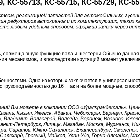
, КС-55713, КС-55715, КС-55729, КС-55
вом, реализацией запчастей для автомобильных, гусенич
ия редукторов автокранов и их комплектующих, таких ка
ете любым удобным способом: оформив заявку через интер
ь, совмещающую функцию вала и шестерни.Обычно данная 
ния механизмов, и впоследствии крутящий момент увеличив
бенностями.
Одна из которых заключается в универсальнос
с грузоподъёмностью до 16т, так и на более мощные, спосо
ений Вы можете в компании ООО «Уралкрандеталь». Цены
Казань, Кызыл, Ижевск, Абакан, Чебоксары, Барнаул, Крас
, Владимир, Волгоград, Вологда, Воронеж, Иваново, Ижевс
 Санкт-Петербург, Липецк, Магадан, Москва, Мурманск, Ни
ара, Саратов, Южно-Сахалинск, Екатеринбург, Смоленск, Т
алехард, Грозный, Майкоп, Улан-Удэ, Горно-Алтайск, Маха