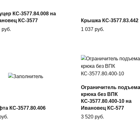
В
В корзину
корзину
цер КС-3577.84.008 на
ановец КС-3577
Крышка КС-3577.83.442
4
руб.
1 037
руб.
Ограничитель подъем
В
крюка без ВПК
В корзину
корзину
КС-3577.80.400-10 на
та КС-3577.80.406
Ивановец КС-577
руб.
3 520
руб.