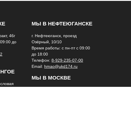
КЕ
МЫ В НЕФТЕЮГАНСКЕ
акт, 46г
г. Нефтеюганск, проезд
 09:00 до
Озёрный, 10/10
Время работы: с пн-пт с 09:00
42
до 18:00
Телефон:
8-929-235-07-00
Email:
hmao@ukd174.ru
ЕНГОЕ
МЫ В МОСКВЕ
ысловая
г. Москва, Волоколамское
 09:00 до
шоссе, 108
Время работы: с пн-пт с 09:00
-05
до 18:00
Телефон:
8-922-7-000-275