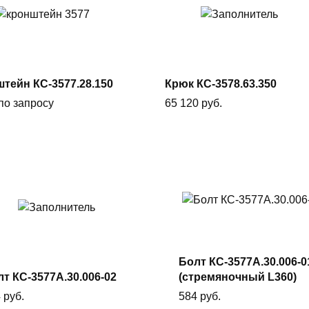
В
Подробнее
корзину
тейн КС-3577.28.150
Крюк КС-3578.63.350
по запросу
65 120
руб.
В
В корзину
корзину
Болт КС-3577А.30.006-0
т КС-3577А.30.006-02
(стремяночный L360)
4
руб.
584
руб.