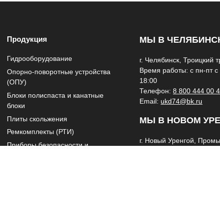
Продукция
МЫ В ЧЕЛЯБИНС
Гидрооборудование
г. Челябинск, Троицкий тр
Время работы: с пн-пт с
Опорно-поворотные устройства
18:00
(ОПУ)
Телефон:
8 800 444 00 
Блоки полиспаста и канатные
Email:
ukd74@bk.ru
блоки
Плиты скольжения
МЫ В НОВОМ УР
Ремкомплекты (РТИ)
г. Новый Уренгой, Пром
Приборы безопасности и
улица, 23
комплектующие
Время работы: с пн-пт с
Кабины
18:00
Коробки отбора мощности (КОМ)
Телефон:
8 (922) 098-15
77
Тросы и канаты стальные
Редукторы