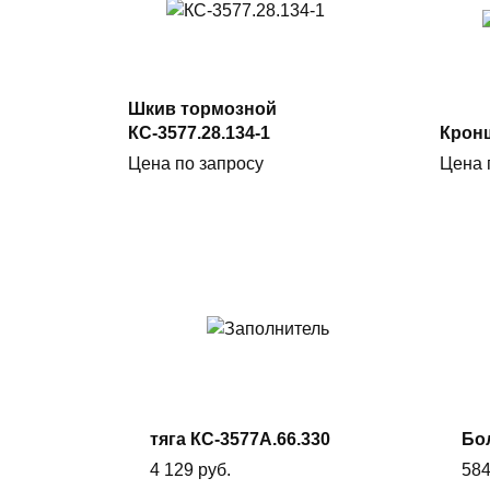
Подробнее
Шкив тормозной
КС-3577.28.134-1
Кронш
Цена по запросу
Цена 
В
корзину
тяга КС-3577А.66.330
Бол
4 129
руб.
58