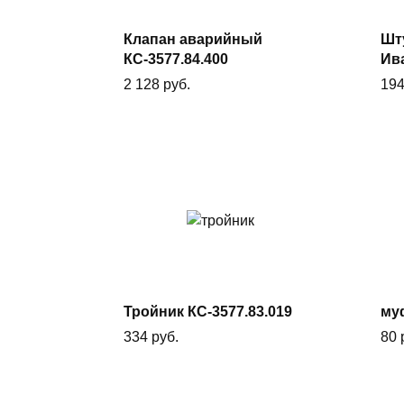
В
корзину
Клапан аварийный
Шту
КС-3577.84.400
Ив
2 128
руб.
19
В
корзину
Тройник КС-3577.83.019
муф
334
руб.
80