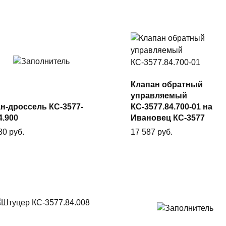
Клапан обратный
В
управляемый
В корзину
корзину
ан-дроссель КС-3577-
КС-3577.84.700-01 на
4.900
Ивановец КС-3577
780
руб.
17 587
руб.