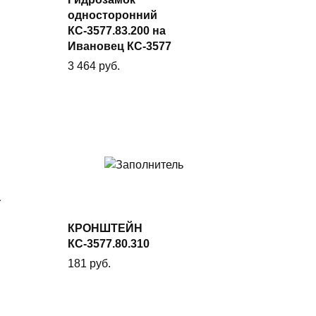
односторонний
В корзину
КС-3577.83.200 на
Ивановец КС-3577
3 464
руб.
а
В
корзину
КРОНШТЕЙН
КС-3577.80.310
181
руб.