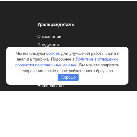
Уралкрандеталь
О компании
Продукция
Сертификаты и документы
Мы используем
cookies
для улучшения работы сайта и
анализа трафика. Подробнее в
Политике в отношении
Оплата и доставка
обработки персональных данных
. Вы можете запретить
Отзывы
сохранение cookie в настройках своего браузера
Новости
Хорошо
Наши склады
Контакты
Добавить в корзину
Товар:
Обойма КС-3577.63.002 на Ивановец КС-35