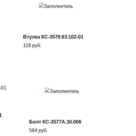
В
корзину
Втулка КС-3578.63.102-01
118
руб.
В
корзину
1
Болт КС-3577А.30.006
584
руб.