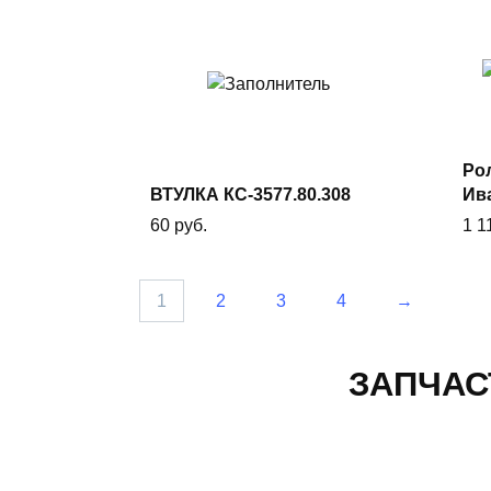
В
корзину
Рол
ВТУЛКА КС-3577.80.308
Ив
60
руб.
1 1
1
2
3
4
→
ЗАПЧАС