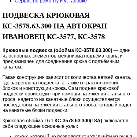
Сервис по ремонту и установке
ПОДВЕСКА КРЮКОВАЯ
КС-3578.63.300 НА АВТОКРАН
ИВАНОВЕЦ КС-3577, КС-3578
Крюковые подвеска (обойма КС-3578.63.300)
— один
из основных элементов механизма подъёма крана и
предназначен для соединения крюка с подъёмным
канатом.
Такая конструкция зависит от количества ветвей каната,
где закреплена подвеска, а также от расположения
блоков и конструкции крюка. Сам подъем крюковой
подвески происходит при помощи натяжения стального
троса, надетого на канатные блоки осуществляется
посредством натяжения стального троса, который надет
на канатные блоки подвески.
Крюковая обойма 16 т
КС-3578.63.300(18А)
включает в
себя следующие основные узлы:
кожух, который не позволяет канату выйти из ручья