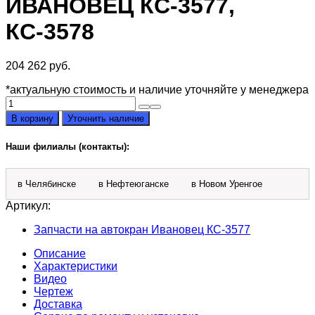
ИВАНОВЕЦ КС-3577,
КС-3578
204 262
руб.
*актуальную стоимость и наличие уточняйте у менеджера
Количество
товара
В корзину
Уточнить наличие
Подвеска
крюковая
Наши филиалы (контакты):
КС-3578.63.300
на
Ивановец
в Челябинске
в Нефтеюганске
в Новом Уренгое
КС-3577,
КС-3578
Артикул:
Запчасти на автокран Ивановец КС-3577
Описание
Характеристики
Видео
Чертеж
Доставка