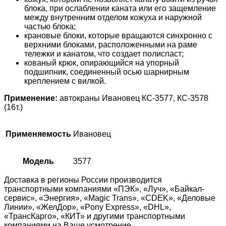
блока, при ослаблении каната или его защемление
между внутренним отделом кожуха и наружной
частью блока;
крановые блоки, которые вращаются синхронно с
верхними блоками, расположенными на раме
тележки и канатом, что создает полиспаст;
кованый крюк, опирающийся на упорный
подшипник, соединенный осью шарнирным
креплением с вилкой.
Применение:
автокраны Ивановец КС-3577, КС-3578
(16т.)
Применяемость
Ивановец
Модель
3577
Доставка в регионы России производится
транспортными компаниями «ПЭК», «Луч», «Байкал-
сервис», «Энергия», «Magic Trans», «CDEK», «Деловые
Линии», «ЖелДор», «Pony Express», «DHL»,
«ТрансКарго», «КИТ» и другими транспортными
компаниями на Ваше усмотрение.