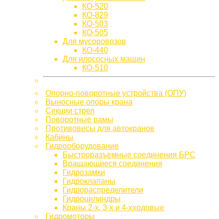
КО-520
КО-829
КО-503
КО-505
Для мусоровозов
КО-440
Для илососных машин
КО-510
Опорно-поворотные устройства (ОПУ)
Выносные опоры крана
Секции стрел
Поворотные рамы
Противовесы для автокранов
Кабины
Гидрооборудование
Быстроразъемные соединения БРС
Вращающиеся соединения
Гидрозамки
Гидроклапаны
Гидрораспределители
Гидроцилиндры
Краны 2-х, 3-х и 4-хходовые
Гидромоторы