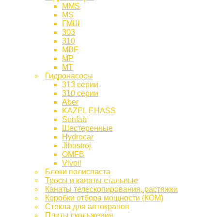
MMS
MS
ГМШ
303
310
MBF
МР
МТ
Гидронасосы
313 серии
310 серии
Aber
KAZEL EHASS
Sunfab
Шестеренные
Hydrocar
Jihostroj
OMFB
Vivoil
Блоки полиспаста
Тросы и канаты стальные
Канаты телескопирования, растяжки
Коробки отбора мощности (КОМ)
Стекла для автокранов
Плиты скольжения