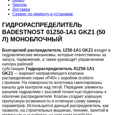
Видео
Чертеж
Доставка
Сервис по ремонту и установке
ГИДРОРАСПРЕДЕЛИТЕЛЬ
BADESTNOST 01Z50-1А1 GKZ1 (50
Л) МОНОБЛОЧНЫЙ
Болгарский распределитель 1Z50-1А1 GKZ1
входит в
гидравлические механизмы, которые ответственны за
запуск, торможение, а также руководят управлением
напора рабочей
субстанции.
Гидрораспределитель 01Z50-1А1
GKZ1
—
вариант направляющего клапана
распределения серии «Р40» с коробом особого
строения. На поверхности золотника смонтированы
каналы для контроля над тягой. Передние элементы
каналов гидравлики с высокой точностью подогнаны к
оболочке распределителя. Клапан создает хорошую
пропускную возможность и отличную схему замера
параметров. Используется данный распределитель, как
правило, на строительных машинах, технике, занятой в
коммунальных работах, на сельском хозяйстве.