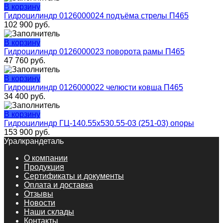
В корзину
Гидроцилиндр 0126000024 подъёма стрелы П465
102 900
руб.
В корзину
Гидроцилиндр 0126000023 поворота рамы П465
47 760
руб.
В корзину
Гидроцилиндр 0126000022 челюсти ковша П465
34 400
руб.
В корзину
Гидроцилиндр ГЦ-140.55х530.55-03 (251-03) опоры
153 900
руб.
Уралкрандеталь
О компании
Продукция
Сертификаты и документы
Оплата и доставка
Отзывы
Новости
Наши склады
Контакты