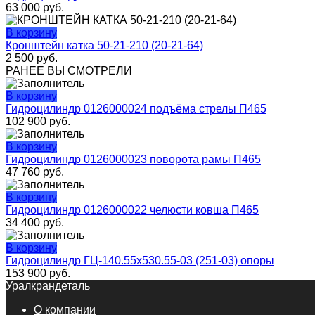
63 000
руб.
В корзину
Кронштейн катка 50-21-210 (20-21-64)
2 500
руб.
РАНЕЕ ВЫ СМОТРЕЛИ
В корзину
Гидроцилиндр 0126000024 подъёма стрелы П465
102 900
руб.
В корзину
Гидроцилиндр 0126000023 поворота рамы П465
47 760
руб.
В корзину
Гидроцилиндр 0126000022 челюсти ковша П465
34 400
руб.
В корзину
Гидроцилиндр ГЦ-140.55х530.55-03 (251-03) опоры
153 900
руб.
Уралкрандеталь
О компании