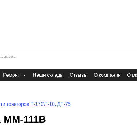
Ремонт
Наши склады
Отзывы
О компании
Опла
ти тракторов Т-170\Т-10, ДТ-75
 ММ-111В