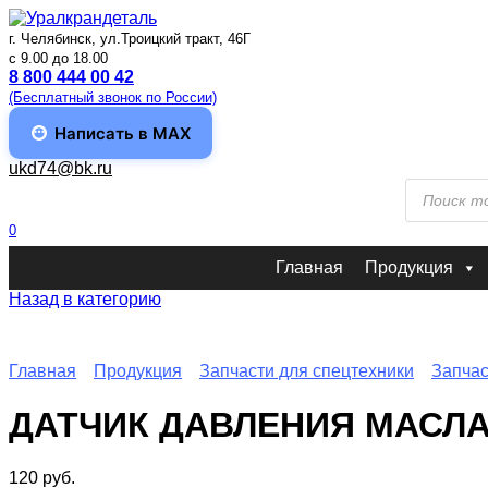
Перейти
к
г. Челябинск, ул.Троицкий тракт, 46Г
содержанию
c 9.00 до 18.00
8 800 444 00 42
(Бесплатный звонок по России)
Написать в MAX
ukd74@bk.ru
Поиск
товаров
0
Главная
Продукция
Назад в категорию
Главная
Продукция
Запчасти для спецтехники
Запчас
ДАТЧИК ДАВЛЕНИЯ МАСЛА
120
руб.