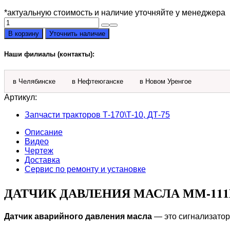
*актуальную стоимость и наличие уточняйте у менеджера
Количество
товара
В корзину
Уточнить наличие
Датчик
давления
Наши филиалы (контакты):
масла
мм-111В
в Челябинске
в Нефтеюганске
в Новом Уренгое
Артикул:
Запчасти тракторов Т-170\Т-10, ДТ-75
Описание
Видео
Чертеж
Доставка
Сервис по ремонту и установке
ДАТЧИК ДАВЛЕНИЯ МАСЛА ММ-11
Датчик аварийного давления масла
— это сигнализатор