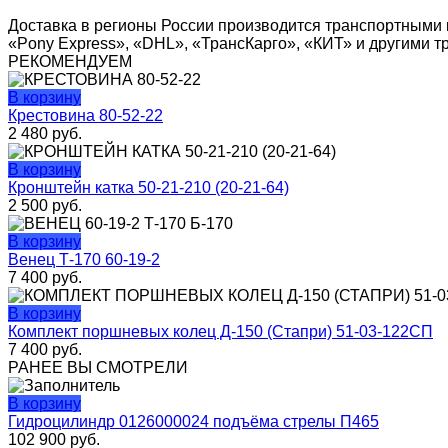
Доставка в регионы России производится транспортными 
«Pony Express», «DHL», «ТрансКарго», «КИТ» и другими 
РЕКОМЕНДУЕМ
В корзину
Крестовина 80-52-22
2 480
руб.
В корзину
Кронштейн катка 50-21-210 (20-21-64)
2 500
руб.
В корзину
Венец Т-170 60-19-2
7 400
руб.
В корзину
Комплект поршневых колец Д-150 (Стапри) 51-03-122СП
7 400
руб.
РАНЕЕ ВЫ СМОТРЕЛИ
В корзину
Гидроцилиндр 0126000024 подъёма стрелы П465
102 900
руб.