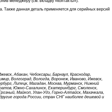
онив менеджеру (см. вкладку «контакты»).
а. Также данная деталь применяется для серийных версий
Ижевск, Абакан, Чебоксары, Барнаул, Краснодар,
имир, Волгоград, Вологда, Воронеж, Иваново, Ижевск,
ербург, Липецк, Магадан, Москва, Мурманск, Нижний
Саратов, Южно-Сахалинск, Екатеринбург, Смоленск,
Грозный, Майкоп, Улан-Удэ, Горно-Алтайск, Махачкала,
 другие города России, стран СНГ наиболее дешевой и