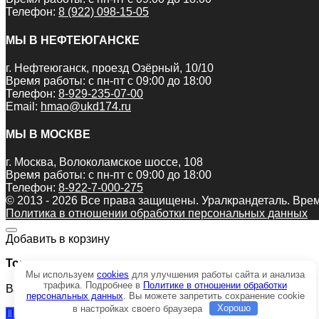
Телефон:
8 (922) 098-15-05
МЫ В НЕФТЕЮГАНСКЕ
г. Нефтеюганск, проезд Озёрный, 10/10
Время работы: с пн-пт с 09:00 до 18:00
Телефон:
8-929-235-07-00
Email:
hmao@ukd174.ru
МЫ В МОСКВЕ
г. Москва, Волоколамское шоссе, 108
Время работы: с пн-пт с 09:00 до 18:00
Телефон:
8-922-7-000-275
© 2013 - 2026 Все права защищены. Уралкрандеталь. Врем
Политика в отношении обработки персональных данных
Добавить в корзину
Товар:
Мы используем
cookies
для улучшения работы сайта и анализа
трафика. Подробнее в
Политике в отношении обработки
Вал карданный Т-170 18-14-77-1
персональных данных
. Вы можете запретить сохранение cookie
в настройках своего браузера
Хорошо
Продолжить покупки