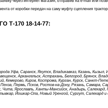
явку через интернет магазин, отправив на e-mail или позв
ента от коробки передач на саму муфту сцепления трактор
Т-170 18-14-77:
орода Уфа, Саранск, Якутск, Владикавказ, Казань, Кызыл, 
вещенск, Архангельск, Астрахань, Белгород, Брянск, Влад
й, Кемерово, Киров, Кострома, Курган, Курск, Санкт-Пет
, Пенза, Пермь, Псков, Ростов-на-Дону, Рязань, Самара, 
ск, Чита, Ярославль, Ханты-Мансийск, Анадырь, Салехард, 
ктывкар, Йошкар-Ола, Новый Уренгой, Сургут, Салехард и