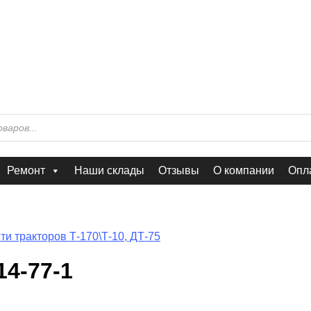
Ремонт
Наши склады
Отзывы
О компании
Опла
ти тракторов Т-170\Т-10, ДТ-75
4-77-1