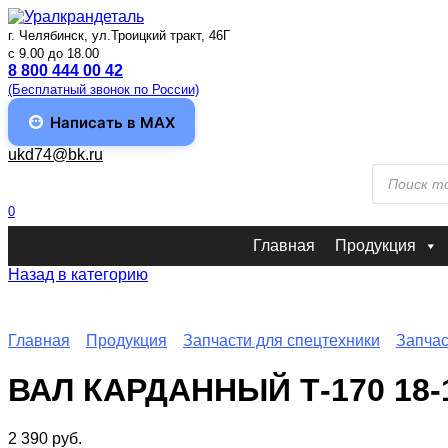
Перейти
к
г. Челябинск, ул.Троицкий тракт, 46Г
содержанию
c 9.00 до 18.00
8 800 444 00 42
(Бесплатный звонок по России)
Написать в MAX
ukd74@bk.ru
Поиск
товаров
0
Главная
Продукция
Назад в категорию
Главная
Продукция
Запчасти для спецтехники
Запчас
ВАЛ КАРДАННЫЙ Т-170 18-1
2 390
руб.