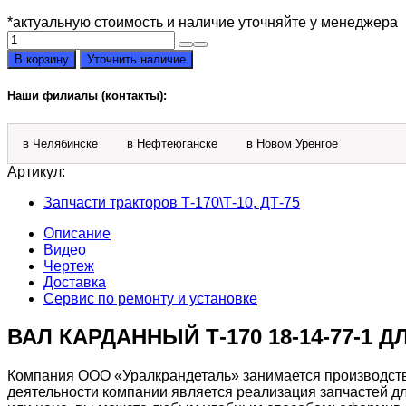
*актуальную стоимость и наличие уточняйте у менеджера
Количество
товара
В корзину
Уточнить наличие
Вал
карданный
Наши филиалы (контакты):
Т-170
18-
14-
в Челябинске
в Нефтеюганске
в Новом Уренгое
77-
1
Артикул:
Запчасти тракторов Т-170\Т-10, ДТ-75
Описание
Видео
Чертеж
Доставка
Сервис по ремонту и установке
ВАЛ КАРДАННЫЙ Т-170 18-14-77-1 Д
Компания ООО «Уралкрандеталь» занимается производство
деятельности компании является реализация запчастей для 