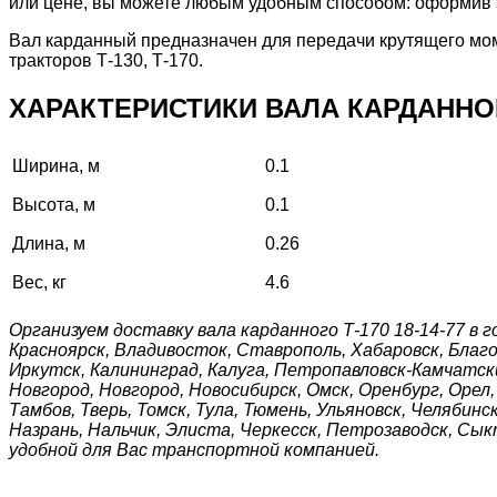
или цене, вы можете любым удобным способом: оформив за
Вал карданный предназначен для передачи крутящего мом
тракторов Т-130, Т-170.
ХАРАКТЕРИСТИКИ ВАЛА КАРДАННОГО 
Ширина, м
0.1
Высота, м
0.1
Длина, м
0.26
Вес, кг
4.6
Организуем доставку вала карданного Т-170 18-14-77
в г
Красноярск, Владивосток, Ставрополь, Хабаровск, Благо
Иркутск, Калининград, Калуга, Петропавловск-Камчатски
Новгород, Новгород, Новосибирск, Омск, Оренбург, Орел
Тамбов, Тверь, Томск, Тула, Тюмень, Ульяновск, Челябин
Назрань, Нальчик, Элиста, Черкесск, Петрозаводск, Сы
удобной для Вас транспортной компанией.