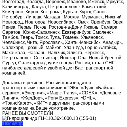
Волгоград, Вологда, Воронеж, Иваново, Ижевск, Иркутск,
Калининград, Калуга, Петропавловск-Камчатский,
Кемерово, Киров, Кострома, Курган, Курск, Санкт-
Петербург, Липецк, Магадан, Москва, Мурманск, Нижний
Новгород, Новгород, Новосибирск, Омск, Оренбург, Орел,
Пенза, Пермь, Псков, Ростов-на-Дону, Рязань, Самара,
Саратов, Южно-Сахалинск, Екатеринбург, Смоленск,
Тамбов, Тверь, Томск, Тула, Тюмень, Ульяновск,
Челябинск, Чита, Ярославль, Ханты-Мансийск, Анадырь,
Салехард, Грозный, Майкоп, Улан-Удэ, Горно-Алтайск,
Махачкала, Назрань, Нальчик, Элиста, Черкесск,
Петрозаводск, Сыктывкар, Йошкар-Ола, Новый Уренгой,
Сургут, Салехард и другие города России, стран СНГ
наиболее дешевой и удобной для Вас транспортной
компанией.
Доставка в регионы России производится
транспортными компаниями «ПЭК», «Луч», «Байкал-
сервис», «Энергия», «Magic Trans», «CDEK», «Деловые
Линии», «ЖелДор», «Pony Express», «DHL»,
«ТрансКарго», «КИТ» и другими транспортными
компаниями на Ваше усмотрение.
РАНЕЕ ВЫ СМОТРЕЛИ
В корзину