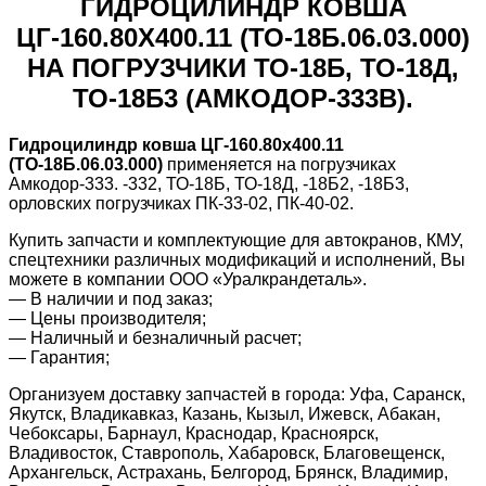
ГИДРОЦИЛИНДР КОВША
ЦГ-160.80Х400.11 (ТО-18Б.06.03.000)
НА ПОГРУЗЧИКИ ТО-18Б, ТО-18Д,
ТО-18Б3 (АМКОДОР-333В).
Гидроцилиндр ковша ЦГ-160.80х400.11
(ТО-18Б.06.03.000)
применяется на погрузчиках
Амкодор-333. -332, ТО-18Б, ТО-18Д, -18Б2, -18Б3,
орловских погрузчиках ПК-33-02, ПК-40-02.
Купить запчасти и комплектующие для автокранов, КМУ,
спецтехники различных модификаций и исполнений, Вы
можете в компании ООО «Уралкрандеталь».
— В наличии и под заказ;
— Цены производителя;
— Наличный и безналичный расчет;
— Гарантия;
Организуем доставку запчастей в города: Уфа, Саранск,
Якутск, Владикавказ, Казань, Кызыл, Ижевск, Абакан,
Чебоксары, Барнаул, Краснодар, Красноярск,
Владивосток, Ставрополь, Хабаровск, Благовещенск,
Архангельск, Астрахань, Белгород, Брянск, Владимир,