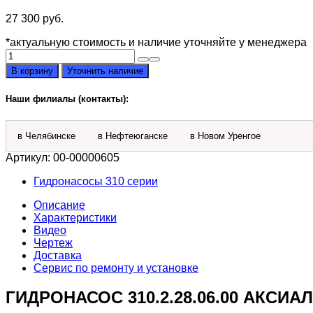
27 300
руб.
*актуальную стоимость и наличие уточняйте у менеджера
Количество
товара
В корзину
Уточнить наличие
Гидронасос
310.2.28.06.00
Наши филиалы (контакты):
аксиально-
поршневой
нерегулируемый
в Челябинске
в Нефтеюганске
в Новом Уренгое
Артикул:
00-00000605
Гидронасосы 310 серии
Описание
Характеристики
Видео
Чертеж
Доставка
Сервис по ремонту и установке
ГИДРОНАСОС 310.2.28.06.00 АКС