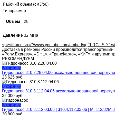
Рабочий объем (см3/об)
Типоразмер
Объём
28
Давление
32 МПа
<p><iframe src="//www.youtube.com/embed/ggFhRGL-5-Y" widt
Доставка в регионы России производится транспортными 
«Pony Express», «DHL», «ТрансКарго», «КИТ» и другими 
РЕКОМЕНДУЕМ
В корзину
Гидронасос 310.2.28.04.00 аксиально-поршневой нерегул
23 625
руб.
В корзину
Гидронасос 310.3.112.04.06 аксиально-поршневой нерегу
32 000
руб.
В корзину
Гидронасос 310.3.112.03.06 | 310.4.112.03.06 | МГ112/32М.3
30 800
руб.