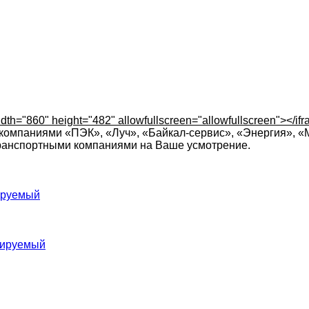
h="860" height="482" allowfullscreen="allowfullscreen"></if
компаниями «ПЭК», «Луч», «Байкал-сервис», «Энергия», «
транспортными компаниями на Ваше усмотрение.
ируемый
лируемый