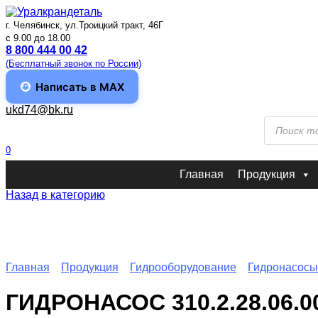
Перейти
к
г. Челябинск, ул.Троицкий тракт, 46Г
содержанию
c 9.00 до 18.00
8 800 444 00 42
(Бесплатный звонок по России)
Написать в MAX
ukd74@bk.ru
Поиск
товаров
0
Главная
Продукция
Назад в категорию
Главная
Продукция
Гидрооборудование
Гидронасосы
ГИДРОНАСОС 310.2.28.0