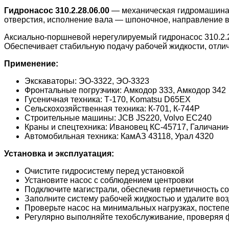
Гидронасос 310.2.28.06.00
— механическая гидромашина с
отверстия, исполнение вала — шпоночное, направление в
Аксиально-поршневой нерегулируемый гидронасос 310.2.2
Обеспечивает стабильную подачу рабочей жидкости, отли
Применение:
Экскаваторы: ЭО-3322, ЭО-3323
Фронтальные погрузчики: Амкодор 333, Амкодор 342
Гусеничная техника: Т-170, Komatsu D65EX
Сельскохозяйственная техника: К-701, К-744Р
Строительные машины: JCB JS220, Volvo EC240
Краны и спецтехника: Ивановец КС-45717, Галичани
Автомобильная техника: КамАЗ 43118, Урал 4320
Установка и эксплуатация:
Очистите гидросистему перед установкой
Установите насос с соблюдением центровки
Подключите магистрали, обеспечив герметичность с
Заполните систему рабочей жидкостью и удалите воз
Проверьте насос на минимальных нагрузках, постеп
Регулярно выполняйте техобслуживание, проверяя 