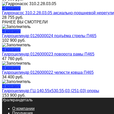
В корзину
Гидронасос 310.2.28.03.05 аксиально-поршневой нерегул
28 755
руб.
РАНЕЕ ВЫ СМОТРЕЛИ
В корзину
Гидроцилиндр 0126000024 подъёма стрелы П465
102 900
руб.
В корзину
Гидроцилиндр 0126000023 поворота рамы П465
47 760
руб.
В корзину
Гидроцилиндр 0126000022 челюсти ковша П465
34 400
руб.
В корзину
Гидроцилиндр ГЦ-140.55х530.55-03 (251-03) опоры
153 900
руб.
Уралкрандеталь
О компании
Продукция