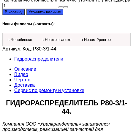
Количество
товара
В корзину
Уточнить наличие
Гидрораспределитель
Р
Наши филиалы (контакты):
80-
3/1-
44
в Челябинске
в Нефтеюганске
в Новом Уренгое
Артикул:
Код: Р80-3/1-44
Гидрораспределители
Описание
Видео
Чертеж
Доставка
Сервис по ремонту и установке
ГИДРОРАСПРЕДЕЛИТЕЛЬ
Р80-3/1-
44
.
Компания ООО «Уралкрандеталь» занимается
производством, реализацией запчастей для