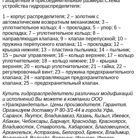
Габаритные и присоединительные размеры:Схема
устройства гидрораспределителя:
1 – корпус распределителя; 2 – золотник с
автоматическим возвратным механизмом; 3 –
уплотнительное кольцо; 4 – прокладка; 5 – упор; 6 –
прокладка; 7 – уплотнительное кольцо; 8 –
направляющая клапана; 9 – клапан перепускной; 10 –
пружина перепускного клапана; 11 – прокладка; 12 –
крышка нижняя; 13 – пластина пыльника; 14 – пыльник;
15 – рычаг управления; 16 – кольцо верхнее; 17 – кольцо
уплотнительное; 18 – кольцо нижнее; 19 – крышка
верхняя; 20 – кольцо уплотнительное; 21 – гайка; 22 –
регулировочный винт; 23 – пружина предохранительного
клапана; 24 – направляющая предохранительного
клапана; 25 – предохранительный клапан.
Купить гидрораспределители различных модификаций
и исполнений Вы можете в компании ООО
«Уралкрандеталь». Цены производителя. Гарантия.
Организуем доставку Р 80-3/1-44 в города Уфа,
Саранск, Якутск, Владикавказ, Казань, Кызыл, Ижевск,
Абакан, Чебоксары, Барнаул, Краснодар, Красноярск,
Владивосток, Ставрополь, Хабаровск, Благовещенск,
Архангельск, Астрахань, Белгород, Брянск, Владимир,
Волгоград, Вологда, Воронеж, Иваново, Ижевск,