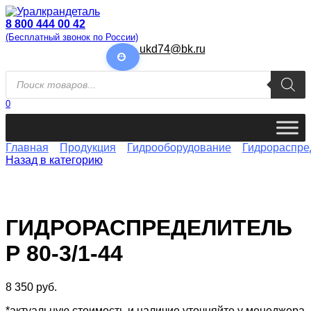
Перейти
к
8 800 444 00 42
содержанию
(Бесплатный звонок по России)
ukd74@bk.ru
Поиск
товаров
0
Главная
Продукция
Гидрооборудование
Гидрораспре
Назад в категорию
ГИДРОРАСПРЕДЕЛИТЕЛЬ
Р 80-3/1-44
8 350
руб.
*актуальную стоимость и наличие уточняйте у менеджера