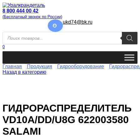
Перейти
к
8 800 444 00 42
содержанию
(Бесплатный звонок по России)
ukd74@bk.ru
Поиск
товаров
0
Главная
Продукция
Гидрооборудование
Гидрораспре
Назад в категорию
ГИДРОРАСПРЕДЕЛИТЕЛЬ
VD10A/DD/U8G 622003580
SALAMI