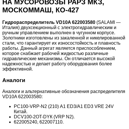
НА МУСОРОВОЗЫ РАРЗ МКЗ,
МОСКОММАШ, КО-427
Гидрораспределитель VD10A 622003580
(SALAMI —
Италия) двухсекционный с электрогидравлическим и
ручным управлением выполнен в чугунном корпусе.
Золотники изготовлены из закаленной и никелированной
стали, что гарантирует их износостойкость и плавность
работы. Данный агрегат является приспособлением,
которое снабжает рабочей жидкостью различные
гидравлические механизмы. Он отличается высокой
надежностью и делает работу оборудования более
эффективной.
Аналоги
Аналоги и альтернативные обозначения распределителя
VD10A 622003580:
РC100-VRP-N2 (210) А1 ED3/A1 ED3 VRE 24V
Китай.
DCV100-2ОT-DYК (VRР N2).
622005240, 622007110.