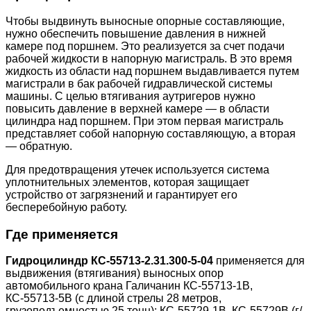
Чтобы выдвинуть выносные опорные составляющие,
нужно обеспечить повышение давления в нижней
камере под поршнем. Это реализуется за счет подачи
рабочей жидкости в напорную магистраль. В это время
жидкость из области над поршнем выдавливается путем
магистрали в бак рабочей гидравлической системы
машины. С целью втягивания аутригеров нужно
повысить давление в верхней камере — в области
цилиндра над поршнем. При этом первая магистраль
представляет собой напорную составляющую, а вторая
— обратную.
Для предотвращения утечек используется система
уплотнительных элементов, которая защищает
устройство от загрязнений и гарантирует его
бесперебойную работу.
Где применяется
Гидроцилиндр КС-55713-2.31.300-5-04
применяется для
выдвижения (втягивания) выносных опор
автомобильного крана Галичанин КС-55713-1В,
КС-55713-5В (с длиной стрелы 28 метров,
грузоподъемностью 25 тонн); КС-55729-1В, КС-55729В (г/