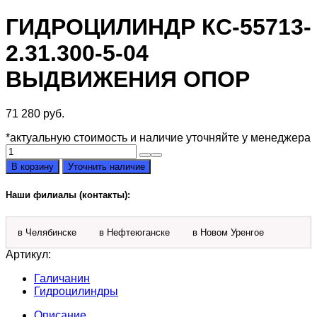
ГИДРОЦИЛИНДР КС-55713-
2.31.300-5-04
ВЫДВИЖЕНИЯ ОПОР
71 280
руб.
*актуальную стоимость и наличие уточняйте у менеджера
Количество
товара
В корзину
Уточнить наличие
Гидроцилиндр
КС-55713-
Наши филиалы (контакты):
2.31.300-
5-
04
в Челябинске
в Нефтеюганске
в Новом Уренгое
выдвижения
опор
Артикул:
Галичанин
Гидроцилиндры
Описание