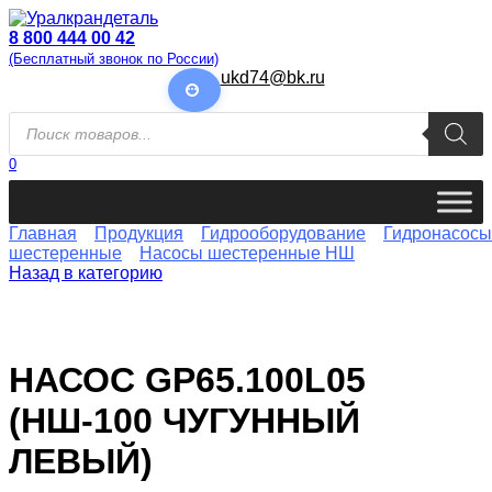
Перейти
к
8 800 444 00 42
содержанию
(Бесплатный звонок по России)
ukd74@bk.ru
Поиск
товаров
0
Главная
Продукция
Гидрооборудование
Гидронасосы
шестеренные
Насосы шестеренные НШ
Назад в категорию
НАСОС GP65.100L05
(НШ-100 ЧУГУННЫЙ
ЛЕВЫЙ)