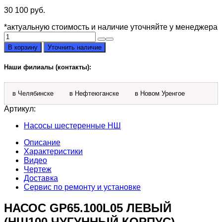
30 100
руб.
*актуальную стоимость и наличие уточняйте у менеджера
Количество
товара
В корзину
Уточнить наличие
Насос
GP65.100L05
Наши филиалы (контакты):
(НШ-100
чугунный
левый)
в Челябинске
в Нефтеюганске
в Новом Уренгое
Артикул:
Насосы шестеренные НШ
Описание
Характеристики
Видео
Чертеж
Доставка
Сервис по ремонту и установке
НАСОС GP65.100L05 ЛЕВЫЙ
(НШ100 ЧУГУННЫЙ КОРПУС)