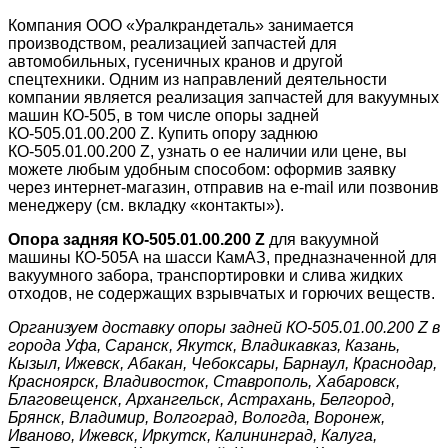
Компания ООО «Уралкрандеталь» занимается
производством, реализацией запчастей для
автомобильных, гусеничных кранов и другой
спецтехники. Одним из направлений деятельности
компании является реализация запчастей для вакуумных
машин КО-505, в том числе опоры задней
КО-505.01.00.200 Z. Купить опору заднюю
КО-505.01.00.200 Z, узнать о ее наличии или цене, вы
можете любым удобным способом: оформив заявку
через интернет-магазин, отправив на e-mail или позвонив
менеджеру (см. вкладку «контакты»).
Опора задняя КО-505.01.00.200 Z
для вакуумной
машины КО-505А на шасси КамАЗ, предназначенной для
вакуумного забора, транспортировки и слива жидких
отходов, не содержащих взрывчатых и горючих веществ.
Организуем доставку опоры задней КО-505.01.00.200 Z
в
города Уфа, Саранск, Якутск, Владикавказ, Казань,
Кызыл, Ижевск, Абакан, Чебоксары, Барнаул, Краснодар,
Красноярск, Владивосток, Ставрополь, Хабаровск,
Благовещенск, Архангельск, Астрахань, Белгород,
Брянск, Владимир, Волгоград, Вологда, Воронеж,
Иваново, Ижевск, Иркутск, Калининград, Калуга,