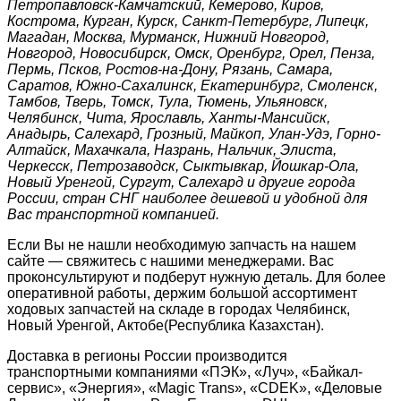
Петропавловск-Камчатский, Кемерово, Киров,
Кострома, Курган, Курск, Санкт-Петербург, Липецк,
Магадан, Москва, Мурманск, Нижний Новгород,
Новгород, Новосибирск, Омск, Оренбург, Орел, Пенза,
Пермь, Псков, Ростов-на-Дону, Рязань, Самара,
Саратов, Южно-Сахалинск, Екатеринбург, Смоленск,
Тамбов, Тверь, Томск, Тула, Тюмень, Ульяновск,
Челябинск, Чита, Ярославль, Ханты-Мансийск,
Анадырь, Салехард, Грозный, Майкоп, Улан-Удэ, Горно-
Алтайск, Махачкала, Назрань, Нальчик, Элиста,
Черкесск, Петрозаводск, Сыктывкар, Йошкар-Ола,
Новый Уренгой, Сургут, Салехард и другие города
России, стран СНГ наиболее дешевой и удобной для
Вас транспортной компанией.
Если Вы не нашли необходимую запчасть на нашем
сайте — свяжитесь с нашими менеджерами. Вас
проконсультируют и подберут нужную деталь. Для более
оперативной работы, держим большой ассортимент
ходовых запчастей на складе в городах Челябинск,
Новый Уренгой, Актобе(Республика Казахстан).
Доставка в регионы России производится
транспортными компаниями «ПЭК», «Луч», «Байкал-
сервис», «Энергия», «Magic Trans», «CDEK», «Деловые