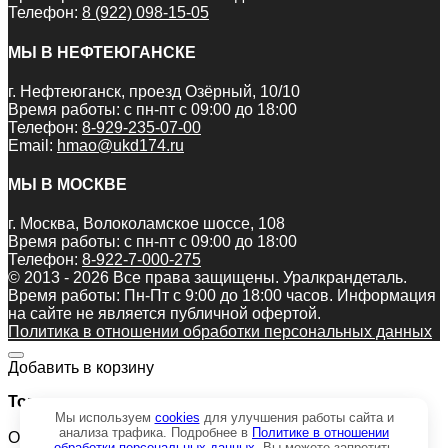
Телефон:
8 (922) 098-15-05
МЫ В НЕФТЕЮГАНСКЕ
г. Нефтеюганск, проезд Озёрный, 10/10
Время работы: с пн-пт с 09:00 до 18:00
Телефон:
8-929-235-07-00
Email:
hmao@ukd174.ru
МЫ В МОСКВЕ
г. Москва, Волоколамское шоссе, 108
Время работы: с пн-пт с 09:00 до 18:00
Телефон:
8-922-7-000-275
© 2013 - 2026 Все права защищены. Уралкрандеталь.
Время работы: Пн-Пт c 9:00 до 18:00 часов. Информация
на сайте не является публичной офертой.
Политика в отношении обработки персональных данных
Добавить в корзину
Товар:
Мы используем
cookies
для улучшения работы сайта и
анализа трафика. Подробнее в
Политике в отношении
Опора задняя КО-505.01.00.200 Z
обработки персональных данных
. Вы можете запретить