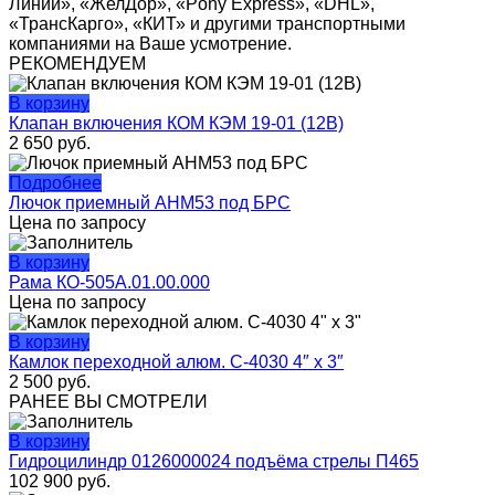
Линии», «ЖелДор», «Pony Express», «DHL»,
«ТрансКарго», «КИТ» и другими транспортными
компаниями на Ваше усмотрение.
РЕКОМЕНДУЕМ
В корзину
Клапан включения КОМ КЭМ 19-01 (12В)
2 650
руб.
Подробнее
Лючок приемный АНМ53 под БРС
Цена по запросу
В корзину
Рама КО-505А.01.00.000
Цена по запросу
В корзину
Камлок переходной алюм. C-4030 4″ х 3″
2 500
руб.
РАНЕЕ ВЫ СМОТРЕЛИ
В корзину
Гидроцилиндр 0126000024 подъёма стрелы П465
102 900
руб.