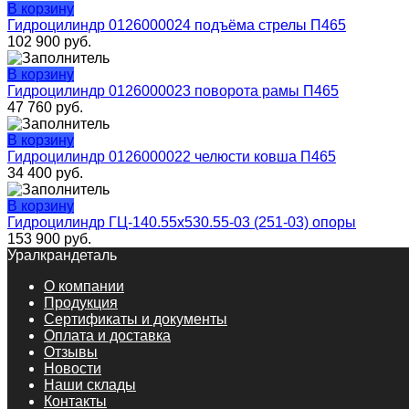
В корзину
Гидроцилиндр 0126000024 подъёма стрелы П465
102 900
руб.
В корзину
Гидроцилиндр 0126000023 поворота рамы П465
47 760
руб.
В корзину
Гидроцилиндр 0126000022 челюсти ковша П465
34 400
руб.
В корзину
Гидроцилиндр ГЦ-140.55х530.55-03 (251-03) опоры
153 900
руб.
Уралкрандеталь
О компании
Продукция
Сертификаты и документы
Оплата и доставка
Отзывы
Новости
Наши склады
Контакты