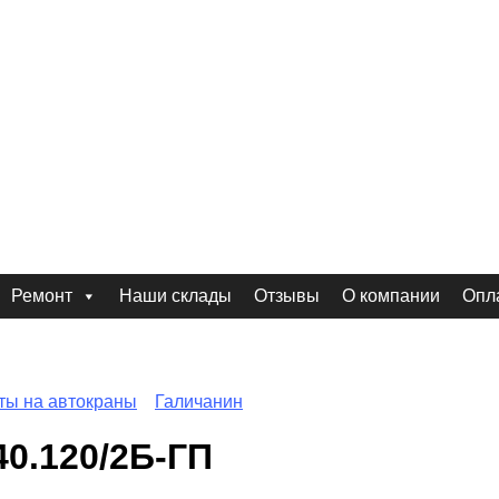
Ремонт
Наши склады
Отзывы
О компании
Опла
ты на автокраны
Галичанин
0.120/2Б-ГП