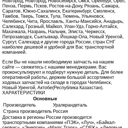
Новгород, Новгород, Новосибирск, Омск, Оренбург, Орел,
Пенза, Пермь, Псков, Ростов-на-Дону, Рязань, Самара,
Саратов, Южно-Сахалинск, Екатеринбург, Смоленск,
Тамбов, Тверь, Томск, Тула, Тюмень, Ульяновск,
Челябинск, Чита, Ярославль, Ханты-Мансийск, Анадырь,
Салехард, Грозный, Майкоп, Улан-Удэ, Горно-Алтайск,
Махачкала, Назрань, Нальчик, Элиста, Черкесск,
Петрозаводск, Сыктывкар, Йошкар-Ола, Новый Уренгой,
Сургут, Салехард и другие города России, стран СНГ
наиболее дешевой и удобной для Вас транспортной
компанией.
Если Вы не нашли необходимую запчасть на нашем
сайте — свяжитесь с нашими менеджерами. Вас
проконсультируют и подберут нужную деталь. Для более
оперативной работы, держим большой ассортимент
ходовых запчастей на складе в городах Челябинск,
Новый Уренгой, Актобе(Республика Казахстан).
ХАРАКТЕРИСТИКИ
Основные
Производитель
Уралкрандеталь
Страна производитель
Россия
Доставка в регионы России производится
транспортными компаниями «ПЭК», «Луч», «Байкал-
сервис», «Энергия», «Magic Trans», «CDEK», «Деловые