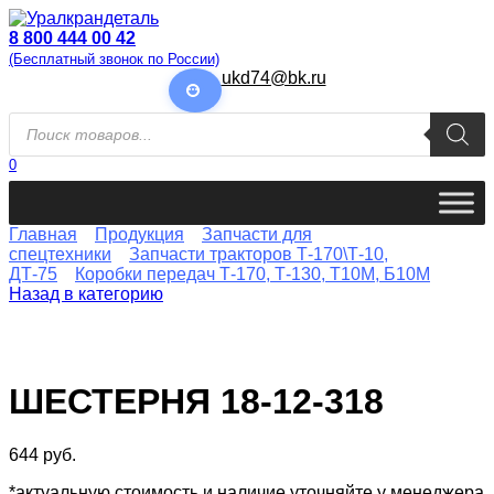
Перейти
к
8 800 444 00 42
содержанию
(Бесплатный звонок по России)
ukd74@bk.ru
Поиск
товаров
0
Главная
Продукция
Запчасти для
спецтехники
Запчасти тракторов Т-170\Т-10,
ДТ-75
Коробки передач Т-170, Т-130, Т10М, Б10М
Назад в категорию
ШЕСТЕРНЯ 18-12-318
644
руб.
*актуальную стоимость и наличие уточняйте у менеджера