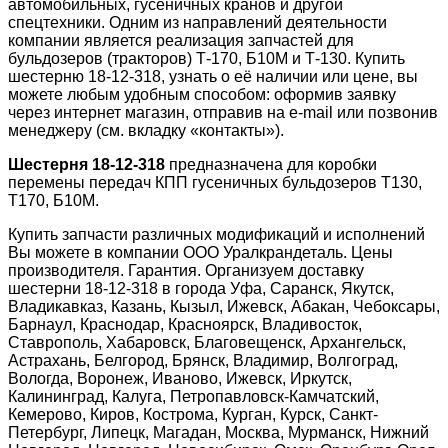
автомобильных, гусеничных кранов и другой
спецтехники. Одним из направлений деятельности
компании является реализация запчастей для
бульдозеров (тракторов) Т-170, Б10М и Т-130. Купить
шестерню 18-12-318, узнать о её наличии или цене, вы
можете любым удобным способом: оформив заявку
через интернет магазин, отправив на e-mail или позвонив
менеджеру (см. вкладку «контакты»).
Шестерня 18-12-318
предназначена для коробки
перемены передач КПП гусеничных бульдозеров Т130,
Т170, Б10М.
Купить запчасти различных модификаций и исполнений
Вы можете в компании ООО Уралкрандеталь. Цены
производителя. Гарантия. Организуем доставку
шестерни 18-12-318 в города Уфа, Саранск, Якутск,
Владикавказ, Казань, Кызыл, Ижевск, Абакан, Чебоксары,
Барнаул, Краснодар, Красноярск, Владивосток,
Ставрополь, Хабаровск, Благовещенск, Архангельск,
Астрахань, Белгород, Брянск, Владимир, Волгоград,
Вологда, Воронеж, Иваново, Ижевск, Иркутск,
Калининград, Калуга, Петропавловск-Камчатский,
Кемерово, Киров, Кострома, Курган, Курск, Санкт-
Петербург, Липецк, Магадан, Москва, Мурманск, Нижний