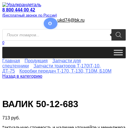
Перейти
к
8 800 444 00 42
содержанию
(Бесплатный звонок по России)
ukd74@bk.ru
Поиск
товаров
0
Главная
Продукция
Запчасти для
спецтехники
Запчасти тракторов Т-170\Т-10,
ДТ-75
Коробки передач Т-170, Т-130, Т10М, Б10М
Назад в категорию
ВАЛИК 50-12-683
713
руб.
*актуальную стоимость и наличие уточняйте у менеджера