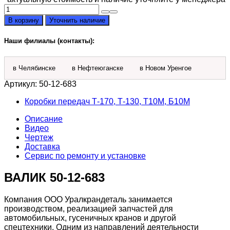
Количество
товара
В корзину
Уточнить наличие
Валик
50-
Наши филиалы (контакты):
12-
683
в Челябинске
в Нефтеюганске
в Новом Уренгое
Артикул:
50-12-683
Коробки передач Т-170, Т-130, Т10М, Б10М
Описание
Видео
Чертеж
Доставка
Сервис по ремонту и установке
ВАЛИК 50-12-683
Компания ООО Уралкрандеталь занимается
производством, реализацией запчастей для
автомобильных, гусеничных кранов и другой
спецтехники. Одним из направлений деятельности