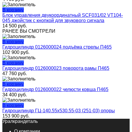
В корзину
Блок управления двукоординатный SCF031/02 VT104-
045 джойстик с кнопкой для звукового сигнала
14 500
руб.
РАНЕЕ ВЫ СМОТРЕЛИ
В корзину
Гидроцилиндр 0126000024 подъёма стрелы П465
102 900
руб.
В корзину
Гидроцилиндр 0126000023 поворота рамы П465
47 760
руб.
В корзину
Гидроцилиндр 0126000022 челюсти ковша П465
34 400
руб.
В корзину
Гидроцилиндр ГЦ-140.55х530.55-03 (251-03) опоры
153 900
руб.
Уралкрандеталь
О компании