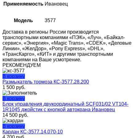
Применяемость
Ивановец
Модель
3577
Доставка в регионы России производится
транспортными компаниями «ПЭК», «Луч», «Байкал-
сервис», «Энергия», «Magic Trans», «CDEK», «Деловые
Линии», «ЖелДор», «Pony Express», «DHL»,
«ТрансКарго», «КИТ» и другими транспортными
компаниями на Ваше усмотрение.
РЕКОМЕНДУЕМ
В корзину
Размыкатель тормоза КС-3577.28.200
1 500
руб.
В корзину
Блок управления двукоординатный SCF031/02 VT104-
1R1045 джойстик с кнопкой автокрана Ивановец
14 500
руб.
В корзину
Кардан КС-3577.14.070-10
4 700
руб.