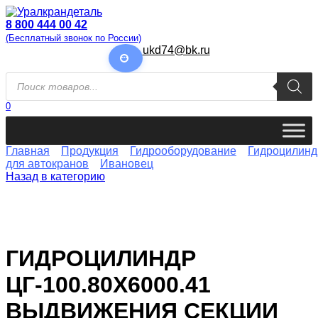
Перейти
к
8 800 444 00 42
содержанию
(Бесплатный звонок по России)
ukd74@bk.ru
Поиск
товаров
0
Главная
Продукция
Гидрооборудование
Гидроцилин
для автокранов
Ивановец
Назад в категорию
ГИДРОЦИЛИНДР
ЦГ-100.80Х6000.41
ВЫДВИЖЕНИЯ СЕКЦИИ