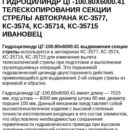
ГИДРОЦИЛИНДР ЦГ-100.80Х6000.41
ТЕЛЕСКОПИРОВАНИЯ СЕКЦИИ
СТРЕЛЫ АВТОКРАНА КС-3577,
КС-3574, КС-35714, КС-35715
ИВАНОВЕЦ
Гидроцилиндр ЦГ-100.80х6000.41 выдвижения секции
стрелы
используется в автокранах КС-3577, КС-3574,
КС-35714, КС-35715 для изменения вылета
телескопической стрелы при подготовке и выполнении
грузоподъемных операций. Это поршневой
гидравлический цилиндр двухстороннего действия,
применяющийся для выдвижения 2-ой секции стрелы из
корневой и обратно.
Гидроцилиндр ЦГ-100.80х6000.41 имеет длину — 7015
мм, ход штока — 6000 мм диаметр штока 80 мм, диаметр
поршня 100 мм. Данный механизм представляет собой
высокотехнологичное изделие с высокой степенью
точности изготовления входящих в его состав элементов,
что обусловлено необходимостью сохранения
герметичности гидравлического привода при высоком
давлении управляющей гидросистемы автомобиля в