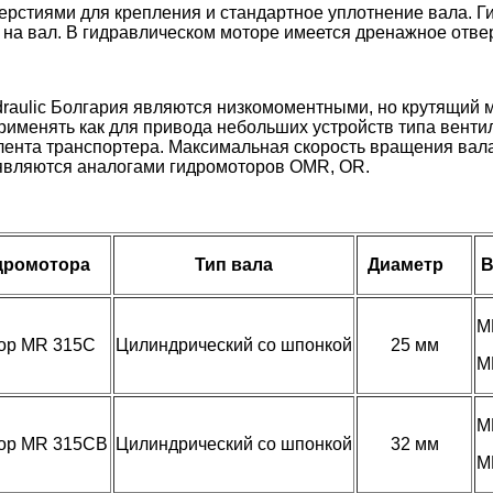
ерстиями для крепления и стандартное уплотнение вала.
а на вал. В гидравлическом моторе имеется дренажное отве
raulic Болгария являются низкомоментными, но крутящий 
рименять как для привода небольших устройств типа вентил
 лента транспортера. Максимальная скорость вращения вал
 являются аналогами гидромоторов OMR, OR.
дромотора
Тип вала
Диаметр
В
M
ор MR 315C
Цилиндрический со шпонкой
25 мм
M
M
ор MR 315CB
Цилиндрический со шпонкой
32 мм
M