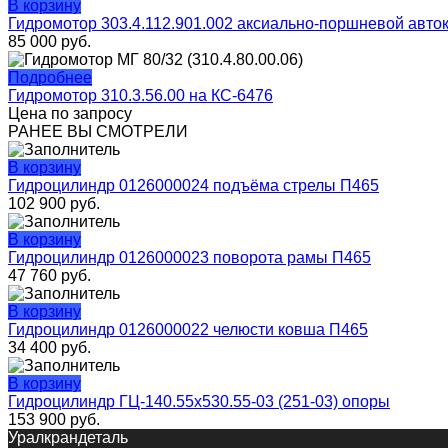
В корзину
Гидромотор 303.4.112.901.002 аксиально-поршневой авток
85 000
руб.
Подробнее
Гидромотор 310.3.56.00 на КС-6476
Цена по запросу
РАНЕЕ ВЫ СМОТРЕЛИ
В корзину
Гидроцилиндр 0126000024 подъёма стрелы П465
102 900
руб.
В корзину
Гидроцилиндр 0126000023 поворота рамы П465
47 760
руб.
В корзину
Гидроцилиндр 0126000022 челюсти ковша П465
34 400
руб.
В корзину
Гидроцилиндр ГЦ-140.55х530.55-03 (251-03) опоры
153 900
руб.
Уралкрандеталь