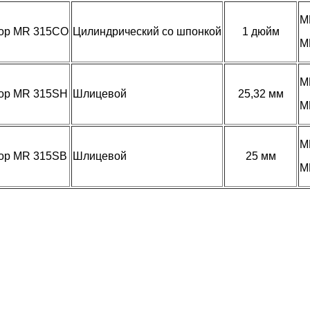
M
ор MR 315CO
Цилиндрический со шпонкой
1 дюйм
M
M
ор MR 315SH
Шлицевой
25,32 мм
M
M
ор MR 315SB
Шлицевой
25 мм
M