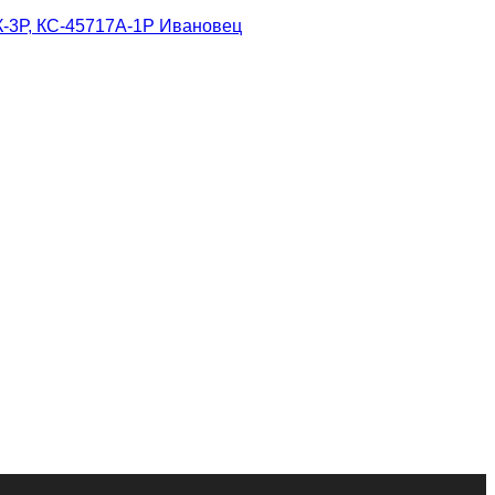
К-3Р, КС-45717А-1Р Ивановец