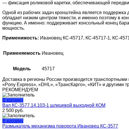
— фиксация роликовой каретки, обеспечивающей передв
Одной из рабочих задач кронштейна является поддержка д
обладает низким центром тяжести, и именно поэтому в ко
функцию. А именно: поддерживает консольный конец бара
мощность.
Применимость:
Ивановец КС-45717, КС-45717-1, КС-457
Применяемость
Ивановец
Модель
45717
Доставка в регионы России производится транспортными 
«Pony Express», «DHL», «ТрансКарго», «КИТ» и другими 
РЕКОМЕНДУЕМ
В корзину
Вал КС-3577.14.103-1 шлицевой выходной КОМ
2 500
руб.
В корзину
Размыкатель механизма поворота Ивановец КС-3577