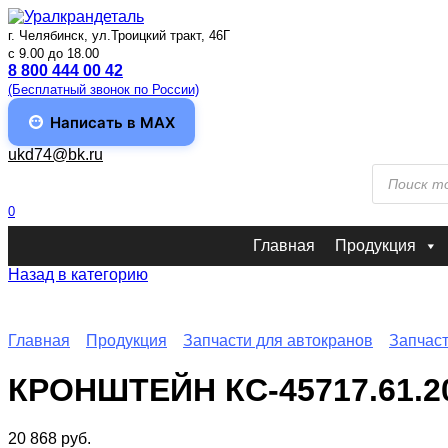
Перейти
к
г. Челябинск, ул.Троицкий тракт, 46Г
содержанию
c 9.00 до 18.00
8 800 444 00 42
(Бесплатный звонок по России)
Написать в MAX
ukd74@bk.ru
Поиск
товаров
0
Главная
Продукция
Назад в категорию
Главная
Продукция
Запчасти для автокранов
Запчас
КРОНШТЕЙН КС-45717.61.2
20 868
руб.