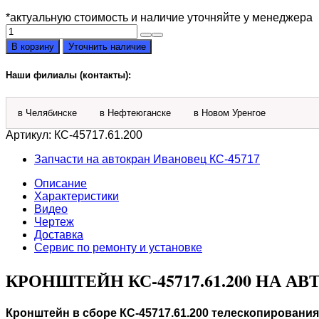
*актуальную стоимость и наличие уточняйте у менеджера
Количество
товара
В корзину
Уточнить наличие
Кронштейн
КС-45717.61.200
Наши филиалы (контакты):
на
Ивановец
КС-45717
в Челябинске
в Нефтеюганске
в Новом Уренгое
Артикул:
КС-45717.61.200
Запчасти на автокран Ивановец КС-45717
Описание
Характеристики
Видео
Чертеж
Доставка
Сервис по ремонту и установке
КРОНШТЕЙН КС-45717.61.200 НА АВ
Кронштейн в сборе КС-45717.61.200 телескопировани