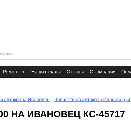
Ремонт
Наши склады
Отзывы
О компании
Опла
ти автокрана Ивановец
Запчасти на автокран Ивановец К
00 НА ИВАНОВЕЦ КС-45717