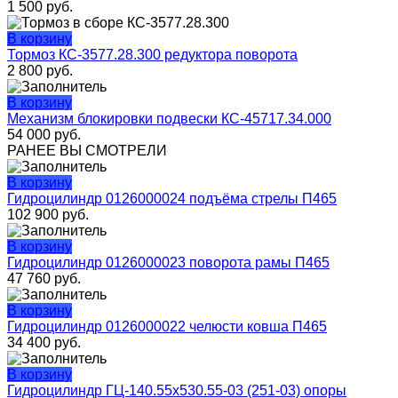
1 500
руб.
В корзину
Тормоз КС-3577.28.300 редуктора поворота
2 800
руб.
В корзину
Механизм блокировки подвески КС-45717.34.000
54 000
руб.
РАНЕЕ ВЫ СМОТРЕЛИ
В корзину
Гидроцилиндр 0126000024 подъёма стрелы П465
102 900
руб.
В корзину
Гидроцилиндр 0126000023 поворота рамы П465
47 760
руб.
В корзину
Гидроцилиндр 0126000022 челюсти ковша П465
34 400
руб.
В корзину
Гидроцилиндр ГЦ-140.55х530.55-03 (251-03) опоры