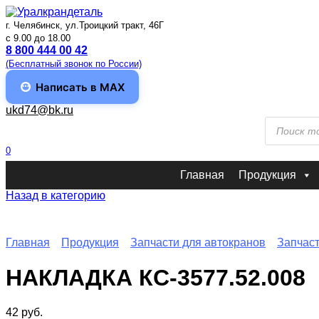
Перейти
к
г. Челябинск, ул.Троицкий тракт, 46Г
содержанию
c 9.00 до 18.00
8 800 444 00 42
(Бесплатный звонок по России)
Написать в MAX
ukd74@bk.ru
Поиск
товаров
0
Главная
Продукция
Назад в категорию
Главная
Продукция
Запчасти для автокранов
Запчас
НАКЛАДКА КС-3577.52.008
42
руб.