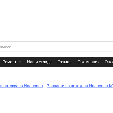
Ремонт
Наши склады
Отзывы
О компании
Опла
ти автокрана Ивановец
Запчасти на автокран Ивановец К