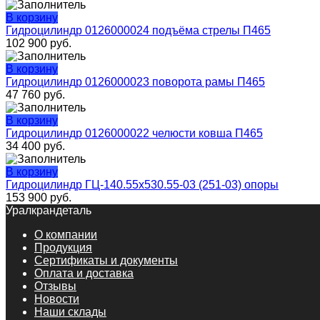
В корзину
Гидроцилиндр 0126000024 подъёма стрелы П465
102 900
руб.
В корзину
Гидроцилиндр 0126000023 поворота рамы П465
47 760
руб.
В корзину
Гидроцилиндр 0126000022 челюсти ковша П465
34 400
руб.
В корзину
Гидроцилиндр ГЦ-140.55х530.55-03 (251-03) опоры
153 900
руб.
Уралкрандеталь
О компании
Продукция
Сертификаты и документы
Оплата и доставка
Отзывы
Новости
Наши склады