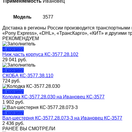
Применяемость
Ивановец
Модель
3577
Доставка в регионы России производится транспортными 
«Pony Express», «DHL», «ТрансКарго», «КИТ» и другими 
РЕКОМЕНДУЕМ
В корзину
Ниж.часть корпуса КС-3577.28.102
29 041
руб.
В корзину
СКОБА КС-3577.38.110
724
руб.
В корзину
Колодка КС-3577.28.030 на Ивановец КС-3577
1 902
руб.
В корзину
Вал-шестерня КС-3577.28.073-3 на Ивановец КС-3577
2 436
руб.
РАНЕЕ ВЫ СМОТРЕЛИ