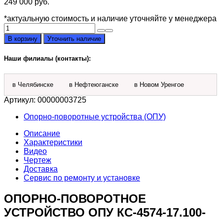
249 000
руб.
*актуальную стоимость и наличие уточняйте у менеджера
Количество
товара
В корзину
Уточнить наличие
ОПУ
КС-4574-
Наши филиалы (контакты):
17.100-
04
Клинцы
в Челябинске
в Нефтеюганске
в Новом Уренгое
(1451,
40
Артикул:
00000003725
отв.)
Опорно-поворотные устройства (ОПУ)
Описание
Характеристики
Видео
Чертеж
Доставка
Сервис по ремонту и установке
ОПОРНО-ПОВОРОТНОЕ
УСТРОЙСТВО ОПУ КС-4574-17.100-