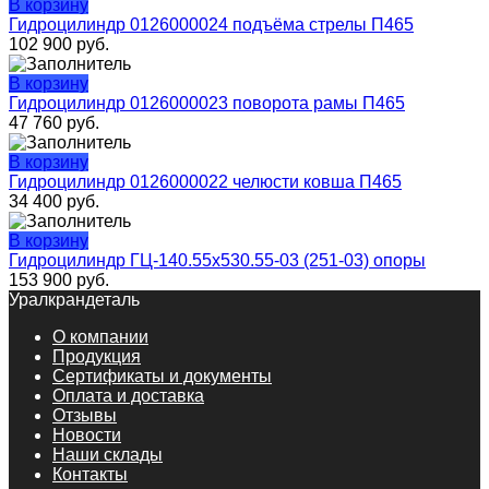
В корзину
Гидроцилиндр 0126000024 подъёма стрелы П465
102 900
руб.
В корзину
Гидроцилиндр 0126000023 поворота рамы П465
47 760
руб.
В корзину
Гидроцилиндр 0126000022 челюсти ковша П465
34 400
руб.
В корзину
Гидроцилиндр ГЦ-140.55х530.55-03 (251-03) опоры
153 900
руб.
Уралкрандеталь
О компании
Продукция
Сертификаты и документы
Оплата и доставка
Отзывы
Новости
Наши склады
Контакты