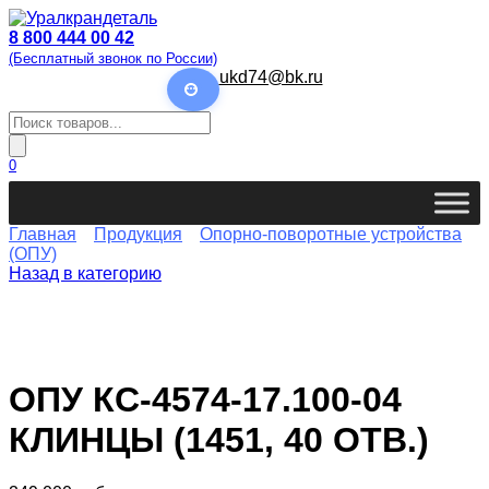
Перейти
к
8 800 444 00 42
содержанию
(Бесплатный звонок по России)
ukd74@bk.ru
Поиск
товаров
0
Главная
Продукция
Опорно-поворотные устройства
(ОПУ)
Назад в категорию
ОПУ КС-4574-17.100-04
КЛИНЦЫ (1451, 40 ОТВ.)