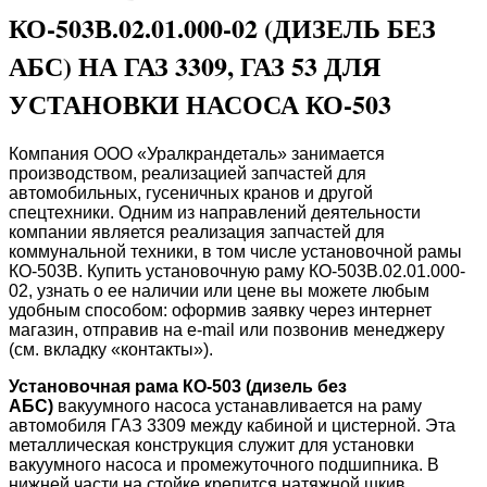
КО-503В.02.01.000-02 (ДИЗЕЛЬ БЕЗ
АБС) НА ГАЗ 3309, ГАЗ 53 ДЛЯ
УСТАНОВКИ НАСОСА КО-503
Компания ООО «Уралкрандеталь» занимается
производством, реализацией запчастей для
автомобильных, гусеничных кранов и другой
спецтехники. Одним из направлений деятельности
компании является реализация запчастей для
коммунальной техники, в том числе установочной рамы
КО-503В. Купить установочную раму КО-503В.02.01.000-
02, узнать о ее наличии или цене вы можете любым
удобным способом: оформив заявку через интернет
магазин, отправив на e-mail или позвонив менеджеру
(см. вкладку «контакты»).
Установочная рама КО-503 (дизель без
АБС)
вакуумного насоса устанавливается на раму
автомобиля ГАЗ 3309 между кабиной и цистерной. Эта
металлическая конструкция служит для установки
вакуумного насоса и промежуточного подшипника. В
нижней части на стойке крепится натяжной шкив,