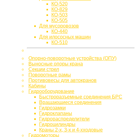
КО-520
КО-829
КО-503
КО-505
Для мусоровозов
КО-440
Для илососных машин
КО-510
Опорно-поворотные устройства (ОПУ)
Выносные опоры крана
Секции стрел
Поворотные рамы
Противовесы для автокранов
Кабины
Гидрооборудование
Быстроразъемные соединения БРС
Вращающиеся соединения
Гидрозамки
Гидроклапаны
Гидрораспределители
Гидроцилиндры
Краны 2-х, 3-х и 4-хходовые
Гидромоторы