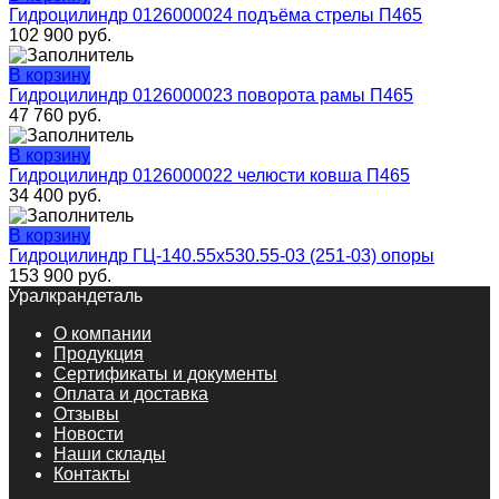
Гидроцилиндр 0126000024 подъёма стрелы П465
102 900
руб.
В корзину
Гидроцилиндр 0126000023 поворота рамы П465
47 760
руб.
В корзину
Гидроцилиндр 0126000022 челюсти ковша П465
34 400
руб.
В корзину
Гидроцилиндр ГЦ-140.55х530.55-03 (251-03) опоры
153 900
руб.
Уралкрандеталь
О компании
Продукция
Сертификаты и документы
Оплата и доставка
Отзывы
Новости
Наши склады
Контакты