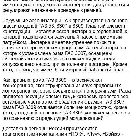
имеются два продолговатых отверстия для установки и
регулировки натяжения приводных ремней.
Вакуумные ассенизаторы ГАЗ производятся на основе
шасси моделей ГАЗ 53, 3307 и 3309. Главный элемент
конструкции – металлическая цистерна с горловиной, к
которой подключается вакуумный насос с приемным
патрубком. Цистерна имеет внутреннее покрытие,
стойкое к коррозионным процессам. Ассенизаторы, на
которых установлена рама ГАЗ 3307, оснащены
системой автоматического отключения двигателя,
запускающего насос, при заполнении цистерны. Кроме
того, эта модель имеет 6-ти метровый заборный шланг.
Как правило, рама ГАЗ 3309 – классическая
лонжеронная, сконструирована из двух продольных
лонжеронов, которые соединяются поперечинами. Рама
является несущим элементом, к которому крепятся все
остальные части авто. В сравнении с рамой ГАЗ 3307,
рама ГАЗ 3309 отличается большей мощностью, кроме
того, у моделей на основе ГАЗ 3309 увеличены рессоры
по сравнению с предыдущей модификацией.
Доставка в регионы России производится
транспортными компаниями «ПЭК», «Луч», «Байкал-