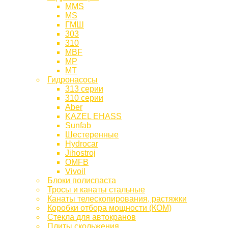
MMS
MS
ГМШ
303
310
MBF
МР
МТ
Гидронасосы
313 серии
310 серии
Aber
KAZEL EHASS
Sunfab
Шестеренные
Hydrocar
Jihostroj
OMFB
Vivoil
Блоки полиспаста
Тросы и канаты стальные
Канаты телескопирования, растяжки
Коробки отбора мощности (КОМ)
Стекла для автокранов
Плиты скольжения