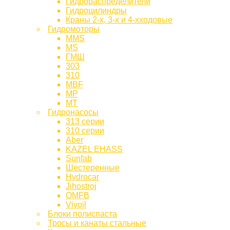
Гидрораспределители
Гидроцилиндры
Краны 2-х, 3-х и 4-хходовые
Гидромоторы
MMS
MS
ГМШ
303
310
MBF
МР
МТ
Гидронасосы
313 серии
310 серии
Aber
KAZEL EHASS
Sunfab
Шестеренные
Hydrocar
Jihostroj
OMFB
Vivoil
Блоки полиспаста
Тросы и канаты стальные