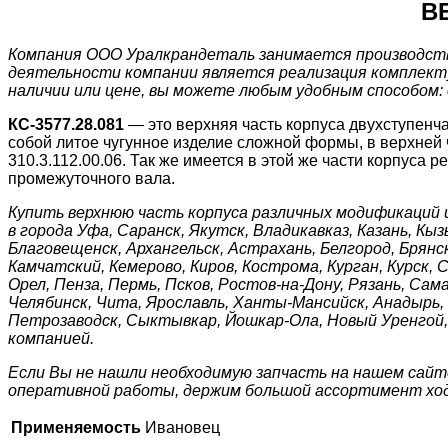
В
Компания ООО Уралкрандеталь занимается производство
деятельности компании является реализация комплектующ
наличии или цене, вы можете любым удобным способом: о
КС-3577.28.081
— это верхняя часть корпуса двухступенч
собой литое чугунное изделие сложной формы, в верхней
310.3.112.00.06. Так же имеется в этой же части корпуса
промежуточного вала.
Купить верхнюю часть корпуса различных модификаций 
в города Уфа, Саранск, Якутск, Владикавказ, Казань, Кы
Благовещенск, Архангельск, Астрахань, Белгород, Брянск
Камчатский, Кемерово, Киров, Кострома, Курган, Курск,
Орел, Пенза, Пермь, Псков, Ростов-на-Дону, Рязань, Сам
Челябинск, Чита, Ярославль, Ханты-Мансийск, Анадырь, С
Петрозаводск, Сыктывкар, Йошкар-Ола, Новый Уренгой, 
компанией.
Если Вы не нашли необходимую запчасть на нашем сайт
оперативной работы, держим большой ассортимент ходо
Применяемость
Ивановец