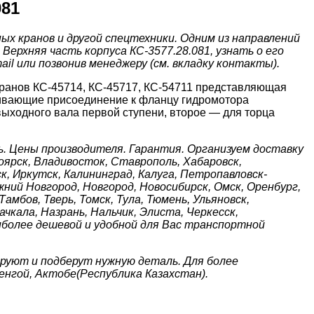
81
х кранов и другой спецтехники. Одним из направлений
ерхняя часть корпуса КС-3577.28.081, узнать о его
il или позвонив менеджеру (см. вкладку контакты).
кранов КС-45714, КС-45717, КС-54711 представляющая
тривающие присоединение к фланцу гидромотора
 выходного вала первой ступени, второе — для торца
. Цены производителя. Гарантия. Организуем доставку
ноярск, Владивосток, Ставрополь, Хабаровск,
к, Иркутск, Калининград, Калуга, Петропавловск-
жний Новгород, Новгород, Новосибирск, Омск, Оренбург,
амбов, Тверь, Томск, Тула, Тюмень, Ульяновск,
чкала, Назрань, Нальчик, Элиста, Черкесск,
иболее дешевой и удобной для Вас транспортной
руют и подберут нужную деталь. Для более
енгой, Актобе(Республика Казахстан).