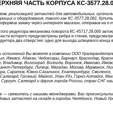
ЕРХНЯЯ ЧАСТЬ КОРПУСА КС-3577.28.0
м, реализацией запчастей для автомобильных, гусеничны
их и оборудования, такого как КС-3577.28.081. Купить В
формив заявку через интернет магазин, отправив на e-ma
атого редуктора механизма поворота КС-45717.28.000 авто
 части которого предусмотрены ребра и стенки, предусма
 редуктора два отверстия: одно для выхода шлицевого конца
и исполнений Вы можете в компании ООО Уралкрандеталь
зыл, Ижевск, Абакан, Чебоксары, Барнаул, Краснодар, Крас
, Владимир, Волгоград, Вологда, Воронеж, Иваново, Ижевс
 Санкт-Петербург, Липецк, Магадан, Москва, Мурманск, Ни
ара, Саратов, Южно-Сахалинск, Екатеринбург, Смоленск, Т
алехард, Грозный, Майкоп, Улан-Удэ, Горно-Алтайск, Маха
Сургут, Салехард и другие города России, стран СНГ на
е — свяжитесь с нашими менеджерами. Вас проконсульти
вых запчастей на складе в городах Челябинск, Новый Ур