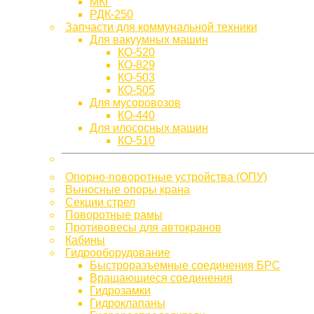
МКГ
РДК-250
Запчасти для коммунальной техники
Для вакуумных машин
КО-520
КО-829
КО-503
КО-505
Для мусоровозов
КО-440
Для илососных машин
КО-510
Опорно-поворотные устройства (ОПУ)
Выносные опоры крана
Секции стрел
Поворотные рамы
Противовесы для автокранов
Кабины
Гидрооборудование
Быстроразъемные соединения БРС
Вращающиеся соединения
Гидрозамки
Гидроклапаны