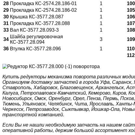
28
Прокладка КС-2574.28.186-01
1
100
29
Прокладка КС-2574.28.186-02
1
105
30
Крышка КС-3577.28.087
1
106
31
Прокладка КС-3577.28.088
1
107
33
Вал КС-3577.28.093-3
1
108
Шайба регулировочная
34
3
109
КС-3577.28.094
36
Втулка КС-3577.28.096
1
110
112
Купить редукторы механизма поворота различных моди
Организуем доставку запчастей в города Уфа, Саранск, Я
Ставрополь, Хабаровск, Благовещенск, Архангельск, Аст
Калуга, Петропавловск-Камчатский, Кемерово, Киров, Ко
Новосибирск, Омск, Оренбург, Орел, Пенза, Пермь, Псков
Тюмень, Ульяновск, Челябинск, Чита, Ярославль, Ханты-М
Черкесск, Петрозаводск, Сыктывкар, Йошкар-Ола, Новый
транспортной компанией.
Если Вы не нашли необходимую запчасть на нашем сайт
оперативной работы, держим большой ассортимент ходо