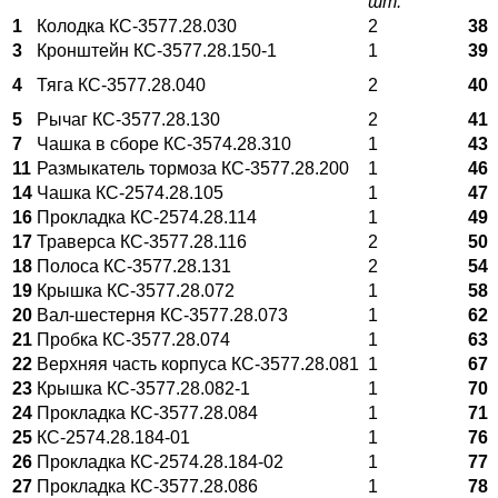
шт.
1
Колодка КС-3577.28.030
2
38
3
Кронштейн КС-3577.28.150-1
1
39
4
Тяга КС-3577.28.040
2
40
5
Рычаг КС-3577.28.130
2
41
7
Чашка в сборе КС-3574.28.310
1
43
11
Размыкатель тормоза КС-3577.28.200
1
46
14
Чашка КС-2574.28.105
1
47
16
Прокладка КС-2574.28.114
1
49
17
Траверса КС-3577.28.116
2
50
18
Полоса КС-3577.28.131
2
54
19
Крышка КС-3577.28.072
1
58
20
Вал-шестерня КС-3577.28.073
1
62
21
Пробка КС-3577.28.074
1
63
22
Верхняя часть корпуса КС-3577.28.081
1
67
23
Крышка КС-3577.28.082-1
1
70
24
Прокладка КС-3577.28.084
1
71
25
КС-2574.28.184-01
1
76
26
Прокладка КС-2574.28.184-02
1
77
27
Прокладка КС-3577.28.086
1
78