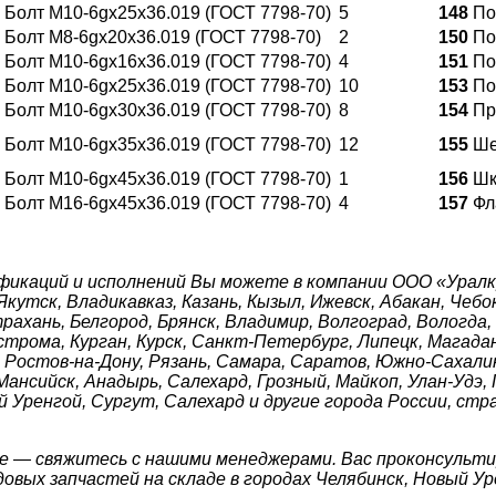
Болт М10-6gх25х36.019 (ГОСТ 7798-70)
5
148
По
Болт М8-6gх20х36.019 (ГОСТ 7798-70)
2
150
По
Болт М10-6gх16х36.019 (ГОСТ 7798-70)
4
151
По
Болт М10-6gх25х36.019 (ГОСТ 7798-70)
10
153
По
Болт М10-6gх30х36.019 (ГОСТ 7798-70)
8
154
Пр
Болт М10-6gх35х36.019 (ГОСТ 7798-70)
12
155
Ше
Болт М10-6gх45х36.019 (ГОСТ 7798-70)
1
156
Шк
Болт М16-6gх45х36.019 (ГОСТ 7798-70)
4
157
Фл
фикаций и исполнений Вы можете в компании ООО «Уралк
кутск, Владикавказ, Казань, Кызыл, Ижевск, Абакан, Чебо
рахань, Белгород, Брянск, Владимир, Волгоград, Вологда,
строма, Курган, Курск, Санкт-Петербург, Липецк, Магада
, Ростов-на-Дону, Рязань, Самара, Саратов, Южно-Сахалин
ансийск, Анадырь, Салехард, Грозный, Майкоп, Улан-Удэ, 
 Уренгой, Сургут, Салехард и другие города России, стр
е — свяжитесь с нашими менеджерами. Вас проконсульти
вых запчастей на складе в городах Челябинск, Новый Ур