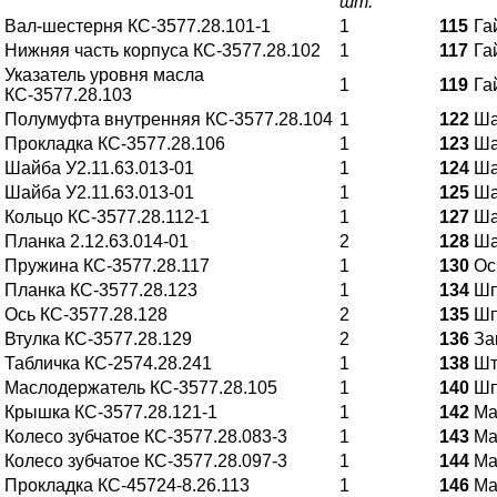
шт.
Вал-шестерня КС-3577.28.101-1
1
115
Га
Нижняя часть корпуса КС-3577.28.102
1
117
Га
Указатель уровня масла
1
119
Га
КС-3577.28.103
Полумуфта внутренняя КС-3577.28.104
1
122
Ша
Прокладка КС-3577.28.106
1
123
Ша
Шайба У2.11.63.013-01
1
124
Ша
Шайба У2.11.63.013-01
1
125
Ша
Кольцо КС-3577.28.112-1
1
127
Ша
Планка 2.12.63.014-01
2
128
Ша
Пружина КС-3577.28.117
1
130
Ос
Планка КС-3577.28.123
1
134
Шп
Ось КС-3577.28.128
2
135
Шп
Втулка КС-3577.28.129
2
136
За
Табличка КС-2574.28.241
1
138
Шт
Маслодержатель КС-3577.28.105
1
140
Шп
Крышка КС-3577.28.121-1
1
142
Ма
Колесо зубчатое КС-3577.28.083-3
1
143
Ма
Колесо зубчатое КС-3577.28.097-3
1
144
Ма
Прокладка КС-45724-8.26.113
1
146
Ма