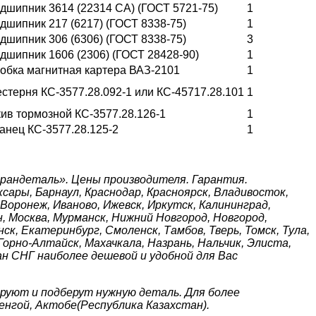
дшипник 3614 (22314 CA) (ГОСТ 5721-75)
1
дшипник 217 (6217) (ГОСТ 8338-75)
1
дшипник 306 (6306) (ГОСТ 8338-75)
3
дшипник 1606 (2306) (ГОСТ 28428-90)
1
обка магнитная картера ВАЗ-2101
1
стерня КС-3577.28.092-1 или КС-45717.28.101
1
ив тормозной КС-3577.28.126-1
1
анец КС-3577.28.125-2
1
рандеталь». Цены производителя. Гарантия.
ксары, Барнаул, Краснодар, Красноярск, Владивосток,
 Воронеж, Иваново, Ижевск, Иркутск, Калининград,
н, Москва, Мурманск, Нижний Новгород, Новгород,
ск, Екатеринбург, Смоленск, Тамбов, Тверь, Томск, Тула,
Горно-Алтайск, Махачкала, Назрань, Нальчик, Элиста,
ан СНГ наиболее дешевой и удобной для Вас
руют и подберут нужную деталь. Для более
енгой, Актобе(Республика Казахстан).