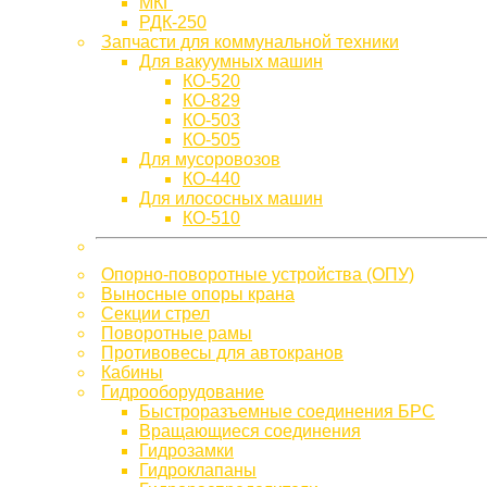
МКГ
РДК-250
Запчасти для коммунальной техники
Для вакуумных машин
КО-520
КО-829
КО-503
КО-505
Для мусоровозов
КО-440
Для илососных машин
КО-510
Опорно-поворотные устройства (ОПУ)
Выносные опоры крана
Секции стрел
Поворотные рамы
Противовесы для автокранов
Кабины
Гидрооборудование
Быстроразъемные соединения БРС
Вращающиеся соединения
Гидрозамки
Гидроклапаны