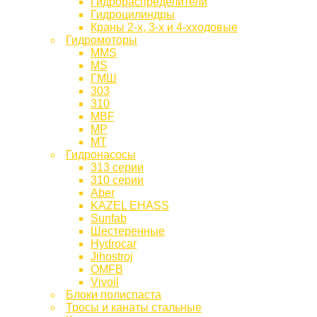
Гидрораспределители
Гидроцилиндры
Краны 2-х, 3-х и 4-хходовые
Гидромоторы
MMS
MS
ГМШ
303
310
MBF
МР
МТ
Гидронасосы
313 серии
310 серии
Aber
KAZEL EHASS
Sunfab
Шестеренные
Hydrocar
Jihostroj
OMFB
Vivoil
Блоки полиспаста
Тросы и канаты стальные